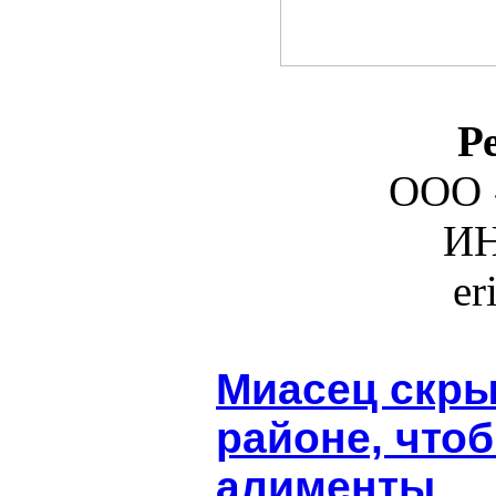
Р
ООО 
ИН
er
Миасец скры
районе, что
алименты