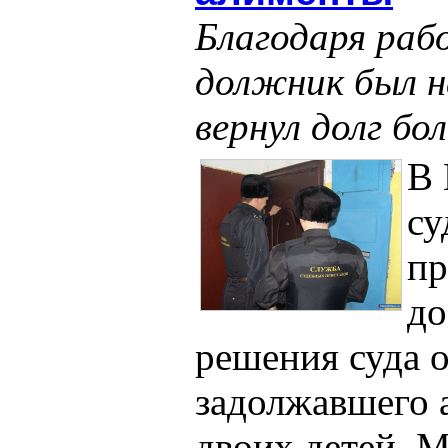
Благодаря раб
должник был н
вернул долг бол
В 
су
пр
до
решения суда о
задолжавшего 
двоих детей. 