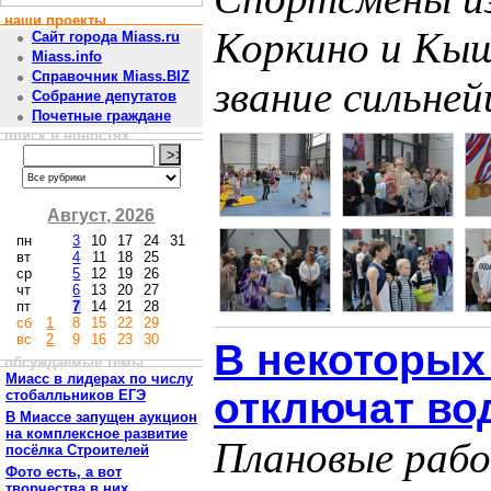
наши проекты
Коркино и Кы
Сайт города Miass.ru
Miass.info
Справочник Miass.BIZ
звание сильне
Собрание депутатов
Почетные граждане
поиск в новостях
Август, 2026
пн
3
10
17
24
31
вт
4
11
18
25
ср
5
12
19
26
чт
6
13
20
27
пт
7
14
21
28
сб
1
8
15
22
29
вс
2
9
16
23
30
В некоторых
обсуждаемые темы
Миасс в лидерах по числу
отключат вод
стобалльников ЕГЭ
В Миассе запущен аукцион
на комплексное развитие
Плановые рабо
посёлка Строителей
Фото есть, а вот
творчества в них