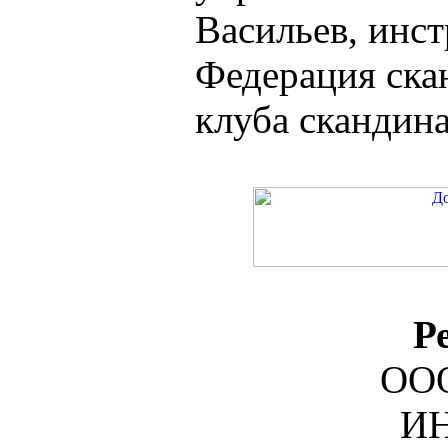
Васильев, инс
Федерация ска
клуба скандинав
Р
ООО
ИН