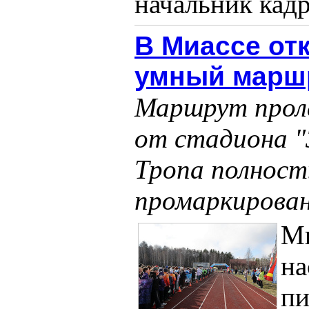
начальник кадр
В Миассе о
умный марш
Маршрут прол
от стадиона "З
Тропа полност
промаркирова
Ми
на
пи