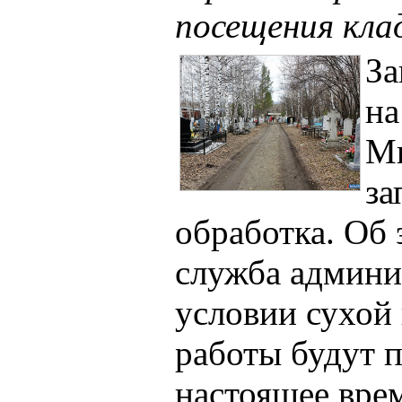
посещения кл
За
на
Ми
за
обработка. Об 
служба админи
условии сухой
работы будут п
настоящее врем