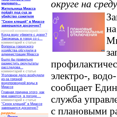
округе на среду
маловато...
Жительница Миасса
пойдёт под суд за
За
убийство сожителя
"Сезон клещей" в Миассе
на
завершился досрочно?
лучший комментарий
Когда воду уберете с дорог?
Ми
Заезжаешь в город со с...
комментарий к статье
Вопросы городского
за
хозяйства обсудили в
администрации Миасса
Было бы правильно
профилактичес
разместить результаты
расследова...
комментарий к статье
электро-, водо
Уголовное дело возбудили
из-за грязной
водопроводной воды в
сообщает Един
Миассе
Главная причина этого, как
служба управл
мне кажется, в погоде....
комментарий к статье
"Сезон клещей" в Миассе
с плановыми р
завершился досрочно?
разделы
Поиск