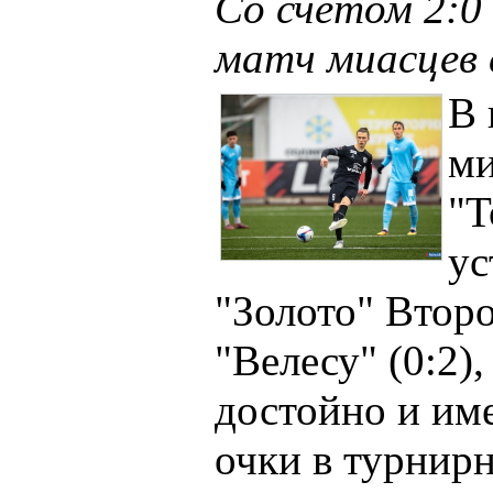
Со счётом 2:0 
матч миасцев 
В 
ми
"Т
ус
"Золото" Второ
"Велесу" (0:2)
достойно и им
очки в турнир