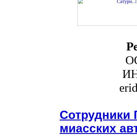
Р
О
ИН
eri
Сотрудники 
миасских ав