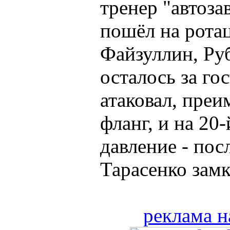
тренер "автоз
пошёл на рота
Файзуллин, Руб
осталось за го
атаковал, пре
фланг, и на 20
давление - пос
Тарасенко замкн
реклама н