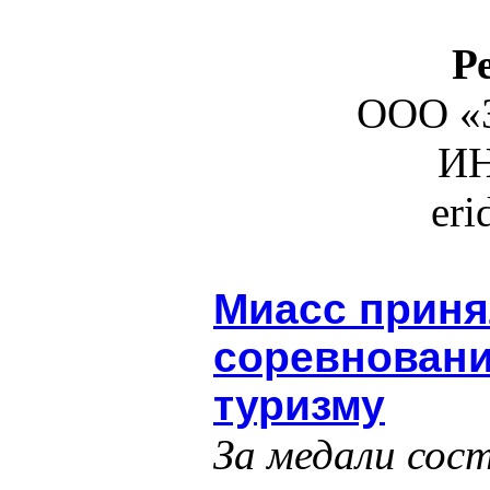
Р
ООО «З
ИН
er
Миасс прин
соревновани
туризму
За медали сост