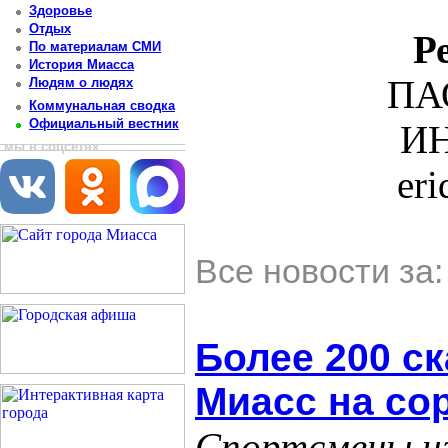
Здоровье
Отдых
Р
По материалам СМИ
История Миасса
ПА
Людям о людях
Коммунальная сводка
Официальный вестник
ИН
мы в соцсетях
er
Все новости за
Более 200 с
Миасс на со
Спортсмены из