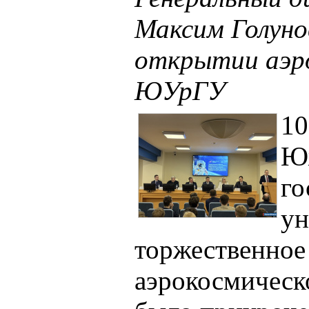
Максим Голуно
открытии аэр
ЮУрГУ
10
Ю
го
ун
торжественное
аэрокосмическо