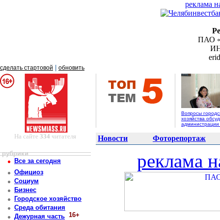
реклама н
Р
ПАО «
ИН
er
|
сделать стартовой
обновить
Вопросы городс
хозяйства обсуд
администрации
На сайте
334
читателя
Новости
Фоторепортаж
рубрики
реклама н
Все за сегодня
Официоз
Социум
Бизнес
Городское хозяйство
Среда обитания
16+
Дежурная часть