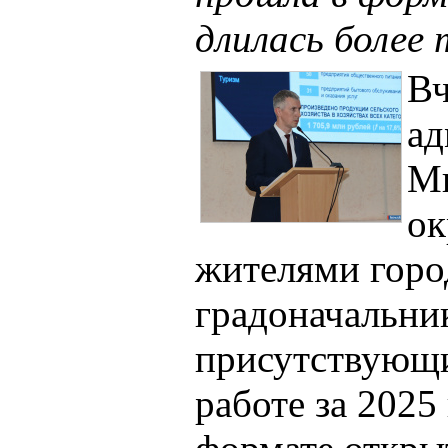
длилась более 
Вч
ад
Ми
ок
жителями город
градоначальни
присутствующи
работе за 2025