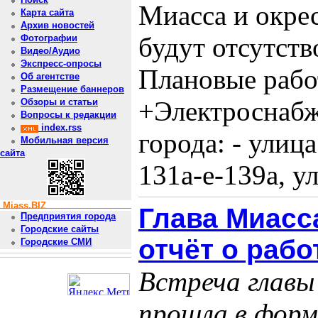
Миасса и окре
Карта сайта
Архив новостей
будут отсутств
Фотографии
Видео/Аудио
Экспресс-опросы
Плановые работ
Об агентстве
Размещение баннеров
+Электроснабж
Обзоры и статьи
Вопросы к редакции
index.rss
города: - улица
Мобильная версия
сайта
131а-е-139а, ул
Miass.BIZ
Глава Миасс
Предприятия города
Городские сайты
отчёт о рабо
Городские СМИ
Встреча главы
прошла в форм