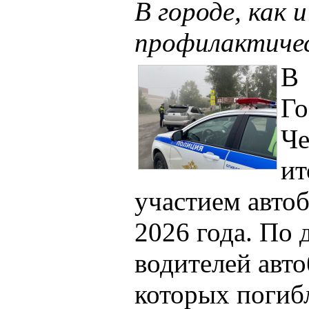
В городе, как 
профилактичес
В
Го
Че
ит
участием автоб
2026 года. По 
водителей авт
которых погибл