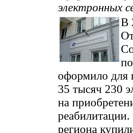
электронных 
В 
От
Со
по
оформило для 
35 тысяч 230 
на приобретен
реабилитации.
региона купил