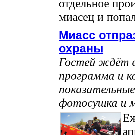
отдельное прои
миасец и попалс
Миасс отпра
охраны
Гостей ждёт в
программа и к
показательные
фотосушка и м
Еж
ап