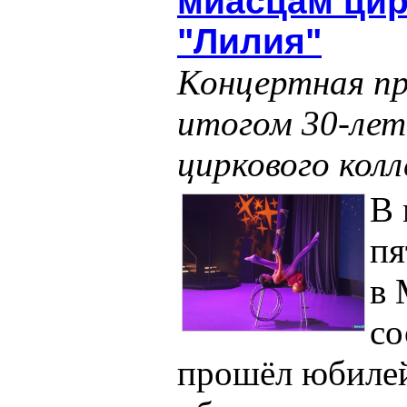
миасцам цир
"Лилия"
Концертная п
итогом 30-лет
циркового кол
В
пя
в 
со
прошёл юбилей