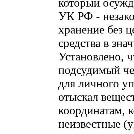
который осужде
УК РФ - незак
хранение без ц
средства в зна
Установлено, ч
подсудимый че
для личного уп
отыскал вещест
координатам, 
неизвестные (у