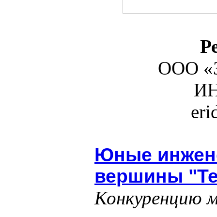
Р
ООО «З
ИН
er
Юные инжен
вершины "Т
Конкуренцию м