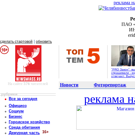
реклама н
Р
ПАО «
ИН
er
|
сделать стартовой
обновить
"PRO Закон": вы
спрашивали - ю
отвечает. Выпус
На сайте
576
читателей
Новости
Фоторепортаж
рубрики
реклама н
Все за сегодня
Официоз
Социум
Бизнес
Городское хозяйство
Среда обитания
16+
Дежурная часть