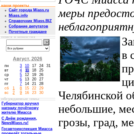
наши проекты
меры предост
Сайт города Miass.ru
Miass.info
Справочник Miass.BIZ
неблагоприятн
Собрание депутатов
Почетные граждане
поиск в новостях
За
в 
Август, 2026
пр
пн
3
10
17
24
31
вт
4
11
18
25
ср
5
12
19
26
ци
чт
6
13
20
27
пт
7
14
21
28
сб
1
8
15
22
29
Челябинской о
вс
2
9
16
23
30
обсуждаемые темы
Губернатор вручил
небольшие, ме
награду почётному
жителю Миасса
грозы, град, м
С Днём рождения,
NewsMiass.ru!
Госавтоинспекция Миасса
проведёт тотальные