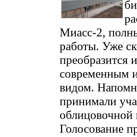
би
ра
Миасс-2, полн
работы. Уже с
преобразится и
современным 
видом. Напомн
принимали уча
облицовочной 
Голосование п