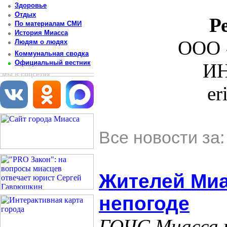
Здоровье
Отдых
Р
По материалам СМИ
История Миасса
ООО 
Людям о людях
Коммунальная сводка
Официальный вестник
ИН
мы в соцсетях
er
Все новости за
Жителей Миа
непогоде
ГОЧС Миасса 