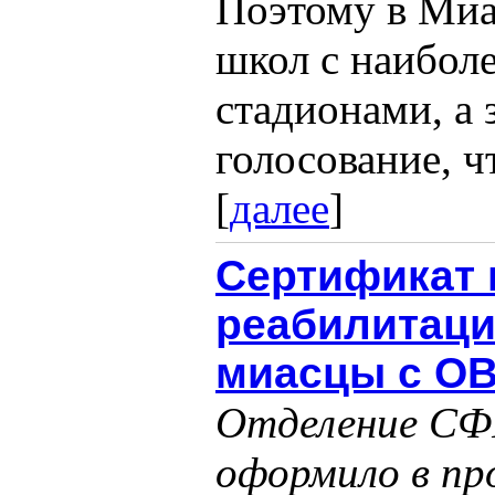
Поэтому в Миа
школ с наибол
стадионами, а 
голосование, ч
[
далее
]
Сертификат 
реабилитаци
миасцы с О
Отделение СФР
оформило в пр