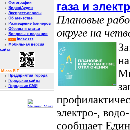
газа и элект
Фотографии
Видео/Аудио
Экспресс-опросы
Плановые рабо
Об агентстве
Размещение баннеров
округе на четв
Обзоры и статьи
Вопросы к редакции
index.rss
За
Мобильная версия
сайта
на
Ми
Miass.BIZ
Предприятия города
Городские сайты
за
Городские СМИ
профилактичес
электро-, водо
сообщает Един