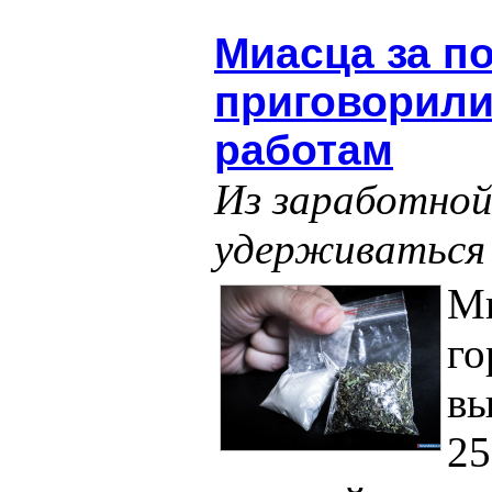
Миасца за п
приговорили
работам
Из заработной
удерживаться 
М
го
вы
25