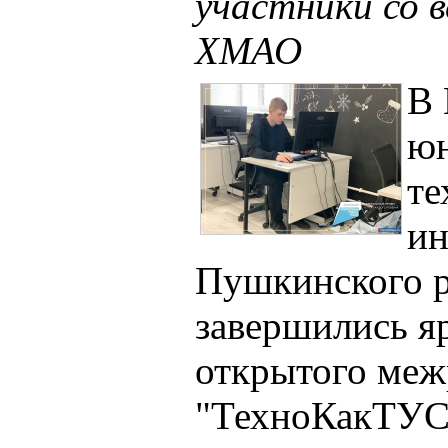
участники со 
ХМАО
В 
ю
те
ин
Пушкинского р
завершились я
открытого меж
"ТехноКакТУС"