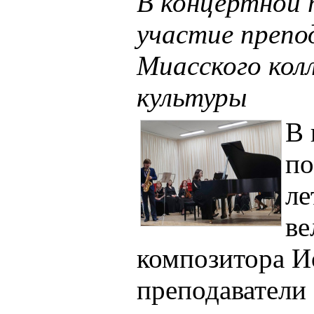
В концертной 
участие препо
Миасского кол
культуры
В 
по
ле
ве
композитора И
преподаватели