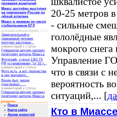
шквалистое уси
проверки водителей
Миасс достойно выступил
20-25 метров в
на чемпионате России по
лёгкой атлетике
- сильные сме
Миасс в лидерах по числу
стобалльников ЕГЭ
лучший комментарий
гололёдные явл
Замечательный и
уважаемый человек
получил заслужен...
мокрого снега 
комментарий к статье
Губернатор вручил награду
почётному жителю Миасса
Управление ГО
Фотограф, статья 1301 ГК
РФ устанавливает "от 10 т...
комментарий к статье
что в связи с 
Фото есть, а вот творчества
в них маловато...
вероятность в
Везде был, везде
участвовал......
комментарий к статье
ситуаций,... [
да
Губернатор вручил награду
почётному жителю Миасса
разделы
Поиск
Кто в Миассе
Карта сайта
Архив новостей