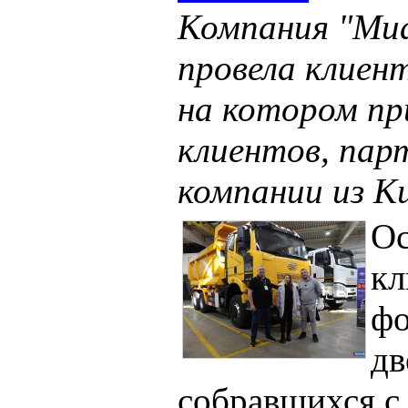
Компания "Ми
провела клиен
на котором пр
клиентов, пар
компании из К
Ос
кл
фо
дв
собравшихся с