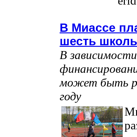
eri
В Миассе пл
шесть школь
В зависимости
финансировани
может быть ре
году
Ми
ра