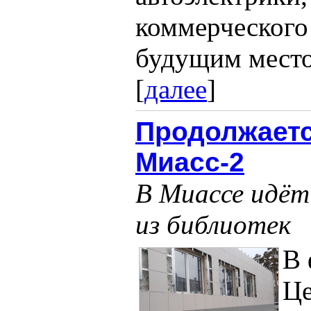
коммерческого
будущим место
[
далее
]
Продолжаетс
Миасс-2
В Миассе идёт
из библиотек
В 
Це