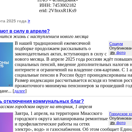
ИНН: 7453002182
erid: 2VfnxxR1Ks9
рта 2025 года
>
ают в силу в апреле?
енится жизнь с наступлением нового месяца
В нашей традиционной ежемесячной
Социум
подборке продолжаем рассказывать о
Опубликован
фото
законодательных актах, вступающих в силу с
нового месяца. В апреле 2025 года россиян ждёт повыше
социальных пенсий, введение дополнительных налогов н
интернете и ограничений на владение сим-картами. С 1 
социальные пенсии в России будут проиндексированы на
Размер индексации рассчитывается исходя из темпов рос
прожиточного минимума пенсионеров за прошедший год
не... [
далее
]
ть отключения коммунальных благ?
сском городском округе на вторник, 1 апреля
Завтра, 1 апреля, на территории Миасского
Городское х
городского округа запланированы ремонтные
Опубликован
фото
и профилактические работы на сетях
электро-, водо- и газоснабжения. Об этом сообщает Един