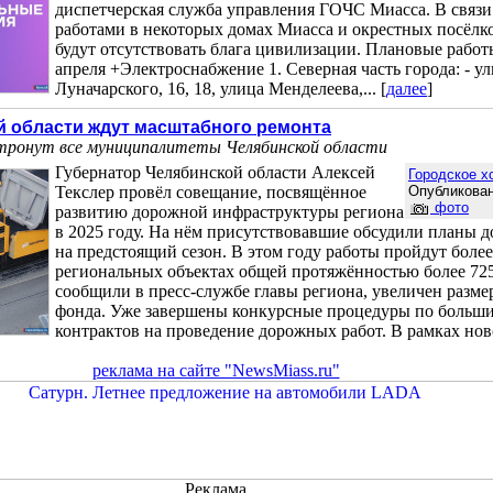
диспетчерская служба управления ГОЧС Миасса. В связ
работами в некоторых домах Миасса и окрестных посёлк
будут отсутствовать блага цивилизации. Плановые работ
апреля +Электроснабжение 1. Северная часть города: - у
Луначарского, 16, 18, улица Менделеева,... [
далее
]
й области ждут масштабного ремонта
ронут все муниципалитеты Челябинской области
Губернатор Челябинской области Алексей
Городское х
Текслер провёл совещание, посвящённое
Опубликован
фото
развитию дорожной инфраструктуры региона
в 2025 году. На нём присутствовавшие обсудили планы 
на предстоящий сезон. В этом году работы пройдут более
региональных объектах общей протяжённостью более 725
сообщили в пресс-службе главы региона, увеличен разм
фонда. Уже завершены конкурсные процедуры по больш
контрактов на проведение дорожных работ. В рамках новог
реклама на сайте "NewsMiass.ru"
Реклама