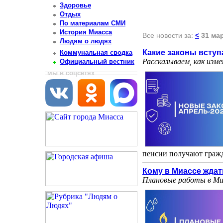
Здоровье
Отдых
По материалам СМИ
История Миасса
Все новости за:
<
31 ма
Людям о людях
Какие законы вступ
Коммунальная сводка
Рассказываем, как изм
Официальный вестник
мы в соцсетях
пенсии получают гражда
Кому в Миассе жда
Плановые работы в Миа