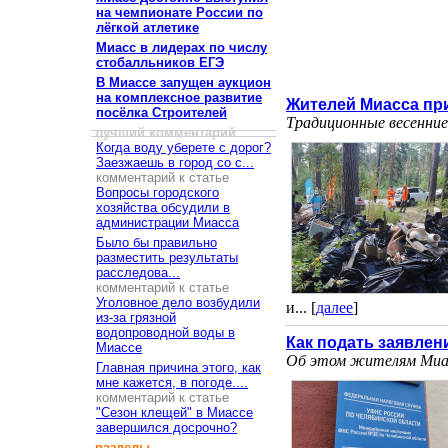
на чемпионате России по
лёгкой атлетике
Миасс в лидерах по числу
стобалльников ЕГЭ
В Миассе запущен аукцион
на комплексное развитие
Жителей Миасса пр
посёлка Строителей
Традиционные весенние 
лучший комментарий
Когда воду уберете с дорог?
Заезжаешь в город со с...
комментарий к статье
Вопросы городского
хозяйства обсудили в
администрации Миасса
Было бы правильно
разместить результаты
расследова...
комментарий к статье
Уголовное дело возбудили
и... [
далее
]
из-за грязной
водопроводной воды в
Как подать заявлен
Миассе
Об этом жителям Миас
Главная причина этого, как
мне кажется, в погоде....
комментарий к статье
"Сезон клещей" в Миассе
завершился досрочно?
разделы