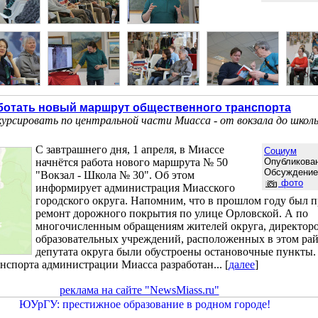
аботать новый маршрут общественного транспорта
рсировать по центральной части Миасса - от вокзала до школ
С завтрашнего дня, 1 апреля, в Миассе
Социум
начнётся работа нового маршрута № 50
Опубликован
Обсуждени
"Вокзал - Школа № 30". Об этом
фото
информирует администрация Миасского
городского округа. Напомним, что в прошлом году был 
ремонт дорожного покрытия по улице Орловской. А по
многочисленным обращениям жителей округа, директор
образовательных учреждений, расположенных в этом рай
депутата округа были обустроены остановочные пункты
нспорта администрации Миасса разработан... [
далее
]
реклама на сайте "NewsMiass.ru"