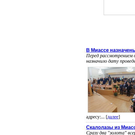
В Миассе назначен
Перед рассмотрением 
назначило дату провед
адресу:... [
далее
]
Скалолазы из Миас
Сразу два "золота" вс