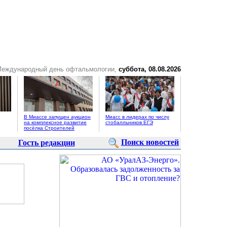
Международный день офтальмологии,
суббота, 08.08.2026
В Миассе запущен аукцион
Миасс в лидерах по числу
на комплексное развитие
стобалльников ЕГЭ
посёлка Строителей
Поиск новостей
Гость редакции