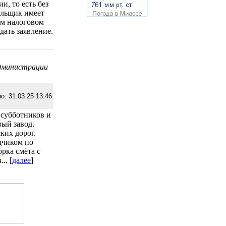
, то есть без
ельщик имеет
ом налоговом
дать заявление.
администрации
о: 31.03.25 13:46
 субботников и
вый завод.
ких дорог.
дчиком по
рка смёта с
.. [
далее
]