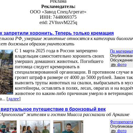
Реклама
Рекламодатель:
ООО «Завод СпецАгрегат»
ИНН: 7448069375
erid: 2VfnxvM225q
 запретили хоронить. Теперь только кремация
ельхоза РФ, умершие животные относятся к категории биологи
дует должным образом уничтожить
С 1 марта 2025 года в России запрещено
По материа
владельцам самостоятельно хоронить своих
Опубликован
Обсуждение
умерших домашних животных. Погибшего
фото
питомца следует кремировать в
специализированной организации. В противном случае 
грозит штраф в размере от 4000 до 5000 рублей. Закон та
вывозить трупы животных на свалки, выбрасывать в му
контейнеры, оставлять в полях, лесах, оврагах и на водоё
животное по каким-либо причинам умерло в ветеринарно
.. [
далее
]
виртуальное путешествие в бронзовый век
 "Археология" жителям и гостям Миасса рассказали об Аркаиме
Фоторепорт
Опубликован
фото