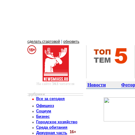
|
сделать стартовой
обновить
На сайте
563
читателя
Новости
Фотор
рубрики
Все за сегодня
Официоз
Социум
Бизнес
Городское хозяйство
Среда обитания
16+
Дежурная часть