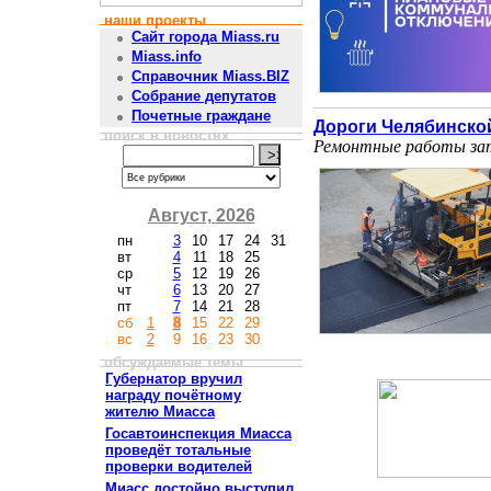
наши проекты
Сайт города Miass.ru
Miass.info
Справочник Miass.BIZ
Собрание депутатов
Почетные граждане
Дороги Челябинско
поиск в новостях
Ремонтные работы зат
Август, 2026
пн
3
10
17
24
31
вт
4
11
18
25
ср
5
12
19
26
чт
6
13
20
27
пт
7
14
21
28
сб
1
8
15
22
29
вс
2
9
16
23
30
обсуждаемые темы
Губернатор вручил
награду почётному
жителю Миасса
Госавтоинспекция Миасса
проведёт тотальные
проверки водителей
Миасс достойно выступил