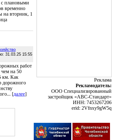
и с плановыми
ов временно
ы на вторник, 1
лица
озяйство
о: 31.03.25 15:55
дорожных работ
 чем на 50
 км. Как
Реклама
ер дорожного
Рекламодатель:
инству
ООО Специализированный
о... [
далее
]
застройщик «АВС-Стандарт»
ИНН: 7453267206
erid: 2Vfnxy9gW5q