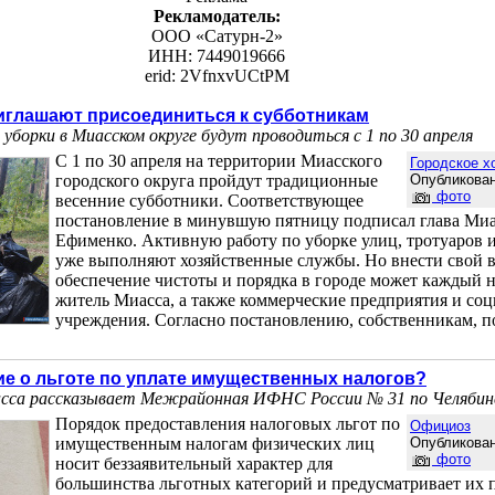
Рекламодатель:
ООО «Сатурн-2»
ИНН: 7449019666
erid: 2VfnxvUCtPM
иглашают присоединиться к субботникам
уборки в Миасском округе будут проводиться с 1 по 30 апреля
С 1 по 30 апреля на территории Миасского
Городское х
городского округа пройдут традиционные
Опубликован
фото
весенние субботники. Соответствующее
постановление в минувшую пятницу подписал глава Ми
Ефименко. Активную работу по уборке улиц, тротуаров 
уже выполняют хозяйственные службы. Но внести свой в
обеспечение чистоты и порядка в городе может каждый
житель Миасса, а также коммерческие предприятия и со
учреждения. Согласно постановлению, собственникам, п
ие о льготе по уплате имущественных налогов?
са рассказывает Межрайонная ИФНС России № 31 по Челябин
Порядок предоставления налоговых льгот по
Официоз
имущественным налогам физических лиц
Опубликован
фото
носит беззаявительный характер для
большинства льготных категорий и предусматривает их 