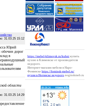
озяйство
о: 31.03.25 15:12
асса Юрий
и обочин дорог
клад в
https://mebel-klimovsk.ru/kuhni
купить
 неравнодушный
кухню в Климовске от производителя
недорого.
циальные
Интернет-магазин мебели в Наро-
ользователям
Фоминске
https://fominsk-mebel.ru/
кухни в Ногинске недорого
noginskmeb.ru
ской области
о: 31.03.25 14:29
предоставление