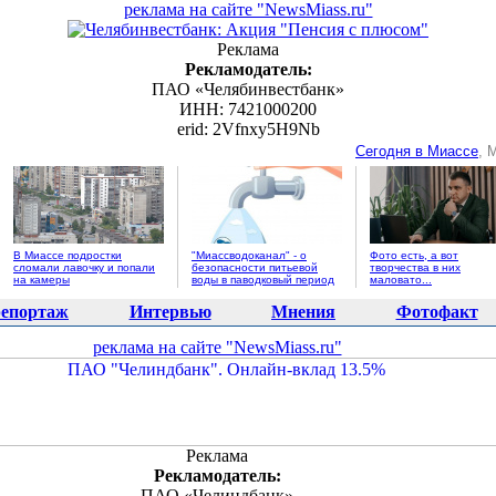
реклама на сайте "NewsMiass.ru"
Реклама
Рекламодатель:
ПАО «Челябинвестбанк»
ИНН: 7421000200
erid: 2Vfnxy5H9Nb
Сегодня в Миассе
, 
В Миассе подростки
"Миассводоканал" - о
Фото есть, а вот
сломали лавочку и попали
безопасности питьевой
творчества в них
на камеры
воды в паводковый период
маловато...
епортаж
Интервью
Мнения
Фотофакт
реклама на сайте "NewsMiass.ru"
Реклама
Рекламодатель:
ПАО «Челиндбанк»