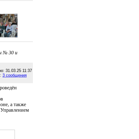
ы № 30 и
о: 31.03.25 11:37
е:
3 сообщения
проведён
ов
оне, а также
. Управлением