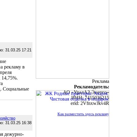
о: 31.03.25 17:21
ние
а рекламу в
апреля
 14,75%.
Реклама
та
Рекламодатель:
. Социальные
АО «УралАЗ-Энерго»
ИНН: 7415036215
erid: 2VfnxwJkv4R
Как разместить здесь рекламу
озяйство
о: 31.03.25 16:38
ая дежурно-