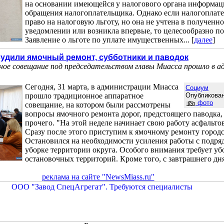
на основании имеющейся у налогового органа информации
обращения налогоплательщика. Однако если налогоплат
право на налоговую льготу, но она не учтена в полученн
уведомлении или возникла впервые, то целесообразно по
Заявление о льготе по уплате имущественных... [
далее
]
удили ямочный ремонт, субботники и паводок
ное совещание под председательством главы Миасса прошло в 
Сегодня, 31 марта, в администрации Миасса
Социум
прошло традиционное аппаратное
Опубликован
фото
совещание, на котором были рассмотрены
вопросы ямочного ремонта дорог, предстоящего паводка,
прочего. "На этой неделе начинает свою работу асфальто
Сразу после этого приступим к ямочному ремонту городс
Остановился на необходимости усиления работы с подря
уборке территории округа. Особого внимания требует убо
остановочных территорий. Кроме того, с завтрашнего дня.
реклама на сайте "NewsMiass.ru"