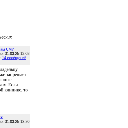
ческих
лам СМИ
о: 31.03.25 13:03
:
14 сообщений
владельцу
кже запрещает
сорные
мах. Если
й клинике, то
аж
о: 31.03.25 12:20