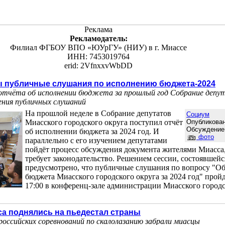
Реклама
Рекламодатель:
Филиал ФГБОУ ВПО «ЮУрГУ» (НИУ) в г. Миассе
ИНН: 7453019764
erid: 2VfnxxvWbDD
ы публичные слушания по исполнению бюджета-2024
отчёта об исполнении бюджета за прошлый год Собрание депу
ения публичных слушаний
На прошлой неделе в Собрание депутатов
Социум
Миасского городского округа поступил отчёт
Опубликован
Обсуждение
об исполнении бюджета за 2024 год. И
фото
параллельно с его изучением депутатами
пойдёт процесс обсуждения документа жителями Миасса,
требует законодательство. Решением сессии, состоявшейс
предусмотрено, что публичные слушания по вопросу "О
бюджета Миасского городского округа за 2024 год" пройд
17:00 в конференц-зале администрации Миасского городс
са поднялись на пьедестал страны
ероссийских соревнований по скалолазанию забрали миасцы