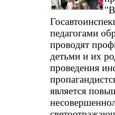
"В
Госавтоинспек
педагогами об
проводят проф
детьми и их р
проведения и
пропагандистс
является повы
несовершеннол
светоотражающ