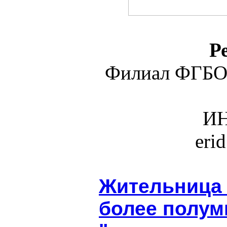
Р
Филиал ФГБО
ИН
eri
Жительница 
более полум