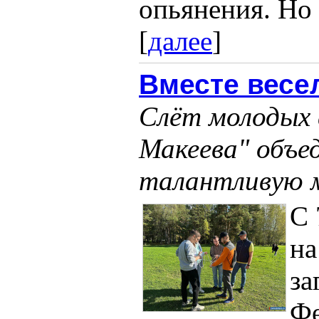
опьянения. Но 
[
далее
]
Вместе весе
Слёт молодых
Макеева" объе
талантливую 
С 
на
за
Фе