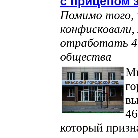
с прицепом 
Помимо того, 
конфисковали,
отработать 46
общества
М
го
вы
46
который призн