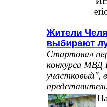
ИН
er
Жители Челя
выбирают лу
Стартовал пер
конкурса МВД 
участковый", 
представител
Н