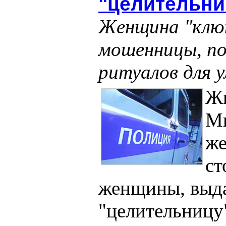
"целительни
Женщина "клюн
мошенницы, по
ритуалов для 
Ж
Ми
же
ст
женщины, выда
"целительницу"