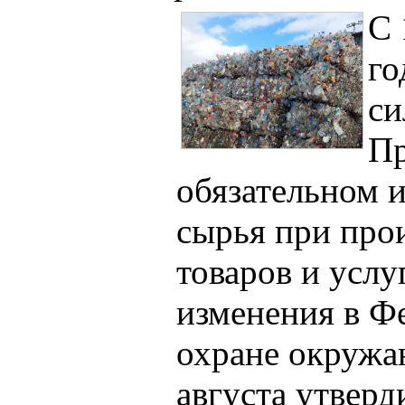
С 
го
си
Пр
обязательном 
сырья при прои
товаров и усл
изменения в Ф
охране окружа
августа утвер