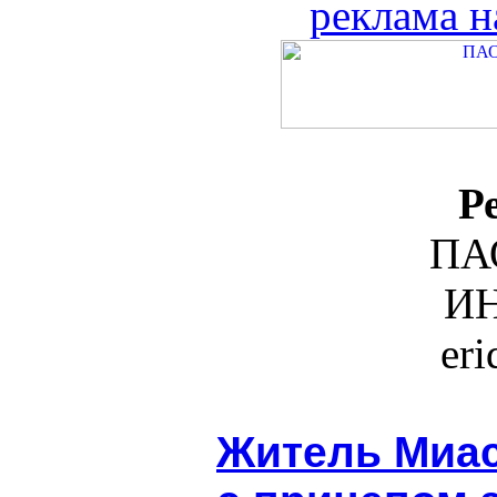
реклама н
Р
ПА
ИН
er
Житель Миас