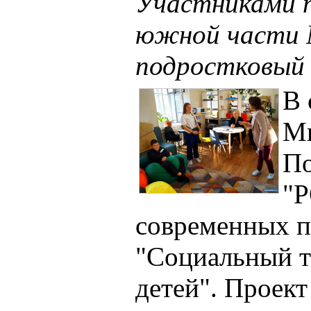
Участниками п
южной части 
подростковый
В 
Ми
По
"Р
современных п
"Социальный т
детей". Проект