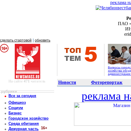
реклама н
Р
ПАО «
ИН
er
|
сделать стартовой
обновить
Вопросы городс
хозяйства обсуд
администрации
На сайте
471
читатель
Новости
Фоторепортаж
рубрики
реклама н
Все за сегодня
Официоз
Социум
Бизнес
Городское хозяйство
Среда обитания
16+
Дежурная часть