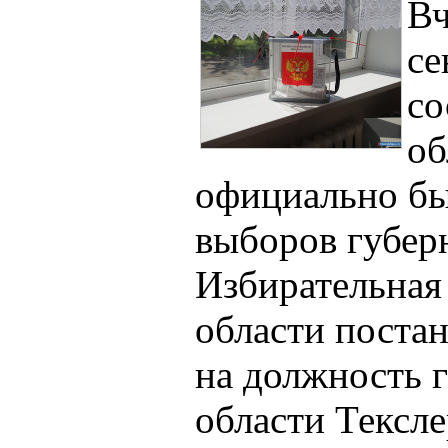
Вч
се
со
об
официально бы
выборов губерн
Избирательная
области поста
на должность 
области Тексл