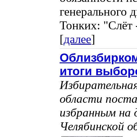
генерального 
Тонких: "Слёт -
[
далее
]
Облизбирко
итоги выбор
Избирательная
области пост
избранным на
Челябинской о