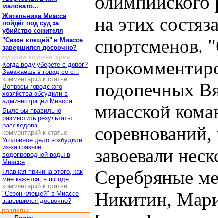
олимпийского 
маловато...
Жительница Миасса
на этих состяз
пойдёт под суд за
убийство сожителя
спортсменов. "
"Сезон клещей" в Миассе
завершился досрочно?
лучший комментарий
прокомментиро
Когда воду уберете с дорог?
Заезжаешь в город со с...
комментарий к статье
подопечных Вя
Вопросы городского
хозяйства обсудили в
администрации Миасса
миасской кома
Было бы правильно
разместить результаты
расследова...
соревнований,
комментарий к статье
Уголовное дело возбудили
из-за грязной
завоевали неск
водопроводной воды в
Миассе
Серебряные ме
Главная причина этого, как
мне кажется, в погоде....
комментарий к статье
Никитин, Мари
"Сезон клещей" в Миассе
завершился досрочно?
разделы
Поиск