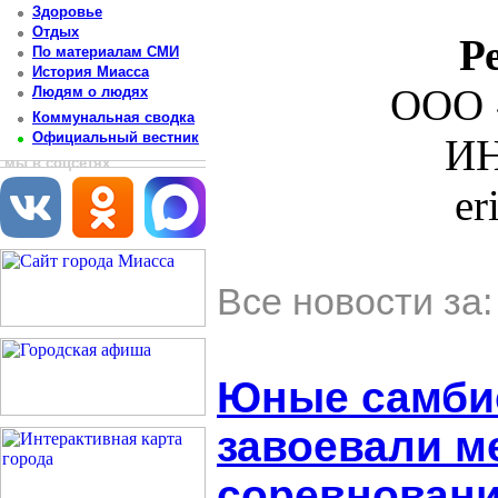
Здоровье
Отдых
Р
По материалам СМИ
История Миасса
ООО 
Людям о людях
Коммунальная сводка
Официальный вестник
ИН
мы в соцсетях
er
Все новости за
Юные самби
завоевали м
соревнован