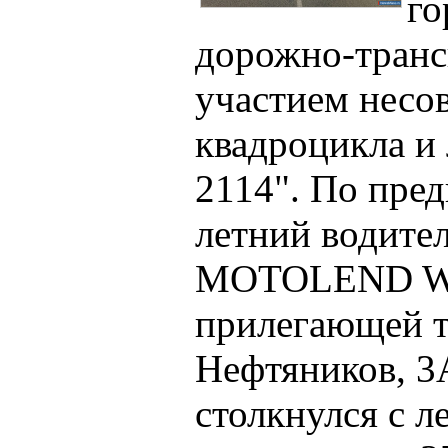
го
дорожно-транс
участием несо
квадроцикла и
2114". По пре
летний водите
MOTOLEND WIL
прилегающей т
Нефтяников, 3А
столкнулся с 