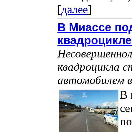
[
далее
]
В Миассе по
квадроцикле
Несовершеннол
квадроцикла с
автомобилем в
В 
се
по