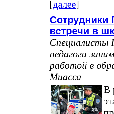
[
далее
]
Сотрудники 
встречи в шк
Специалисты Г
педагоги зани
работой в обр
Миасса
В 
эт
пр