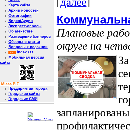
[
далее
]
Карта сайта
Архив новостей
Коммунальна
Фотографии
Видео/Аудио
Экспресс-опросы
Плановые рабо
Об агентстве
Размещение баннеров
округе на четв
Обзоры и статьи
Вопросы к редакции
index.rss
За
Мобильная версия
сайта
се
те
Miass.BIZ
Предприятия города
Городские сайты
го
Городские СМИ
запланированы
профилактичес