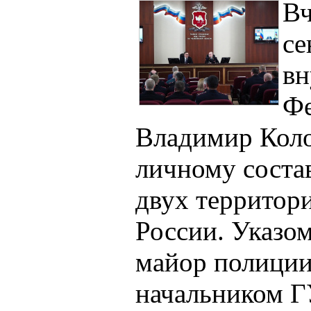
Вч
се
вн
Фе
Владимир Коло
личному соста
двух территор
России. Указо
майор полиции
начальником 