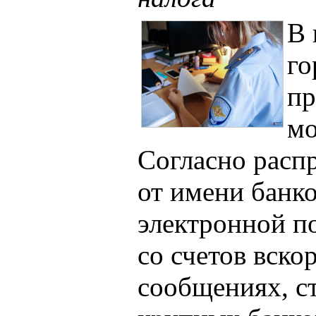
В 
го
пр
мо
Согласно расп
от имени банк
электронной п
со счетов вско
сообщениях, с