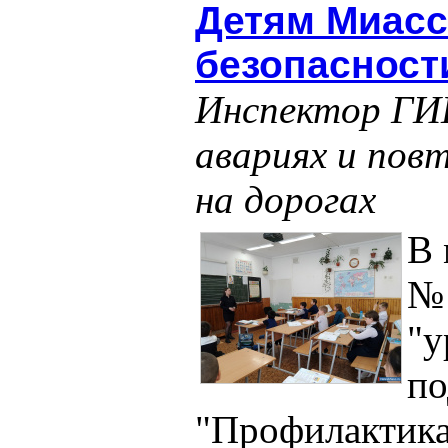
Детям Миасс
безопасност
Инспектор ГИБ
авариях и пов
на дорогах
В 
№ 
"у
по
"Профилактика