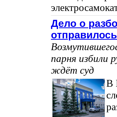
электросамоката
Дело о разбо
отправилось
Возмутившегос
парня избили 
ждёт суд
В 
сл
ра