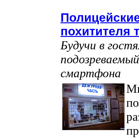
Полицейские
похитителя 
Будучи в гостя
подозреваемый
смартфона
Ми
по
ра
пр