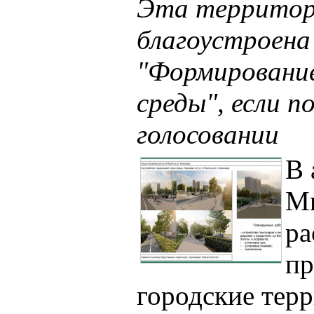
Эта террито
благоустроена
"Формировани
среды", если п
голосовании
В 
Ми
ра
пр
городские терр