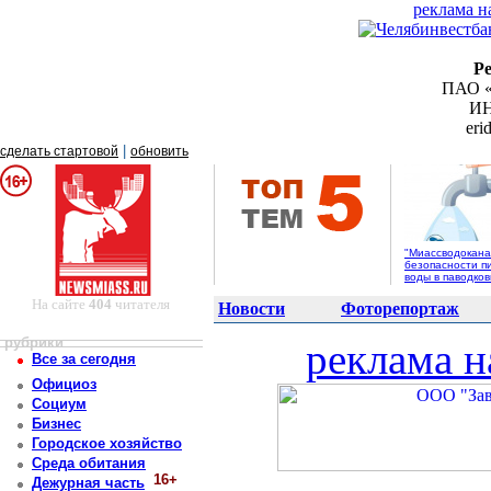
реклама н
Р
ПАО «
ИН
er
|
сделать стартовой
обновить
"Миассводоканал
безопасности п
воды в паводко
На сайте
404
читателя
Новости
Фоторепортаж
рубрики
реклама н
Все за сегодня
Официоз
Социум
Бизнес
Городское хозяйство
Среда обитания
16+
Дежурная часть