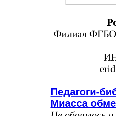
Р
Филиал ФГБО
ИН
eri
Педагоги-би
Миасса обм
Не обошлось и