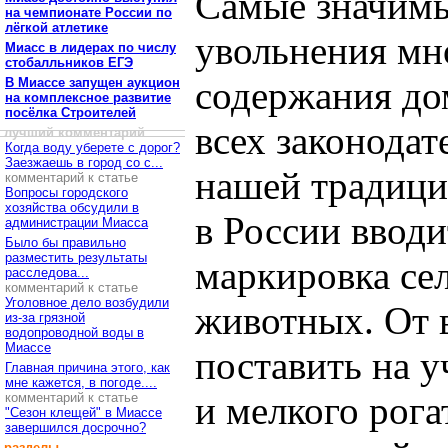
Самые значимы
на чемпионате России по
лёгкой атлетике
увольнения мн
Миасс в лидерах по числу
стобалльников ЕГЭ
содержания д
В Миассе запущен аукцион
на комплексное развитие
посёлка Строителей
всех законодат
лучший комментарий
Когда воду уберете с дорог?
Заезжаешь в город со с...
нашей традици
комментарий к статье
Вопросы городского
хозяйства обсудили в
в России вводи
администрации Миасса
Было бы правильно
разместить результаты
маркировка се
расследова...
комментарий к статье
Уголовное дело возбудили
животных. От 
из-за грязной
водопроводной воды в
Миассе
поставить на у
Главная причина этого, как
мне кажется, в погоде....
и мелкого рога
комментарий к статье
"Сезон клещей" в Миассе
завершился досрочно?
разделы