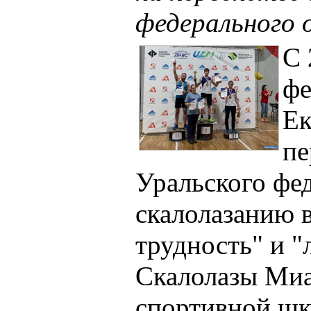
федерального 
С 
фе
Ек
пе
Уральского фе
скалолазанию 
трудность" и "
Скалолазы Миа
спортивной шк