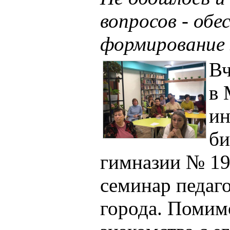
вопросов - обе
формирование 
Вч
в 
ин
би
гимназии № 19
семинар педаг
города. Помим