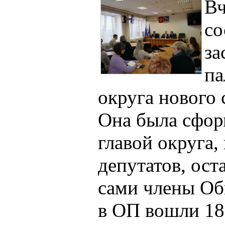
Вч
со
за
па
округа нового 
Она была сфор
главой округа,
депутатов, ос
сами члены Об
в ОП вошли 18