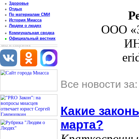
Здоровье
Отдых
Р
По материалам СМИ
История Миасса
ООО «З
Людям о людях
Коммунальная сводка
Официальный вестник
ИН
мы в соцсетях
er
Все новости за
Какие законы
марта?
Краткосрочны