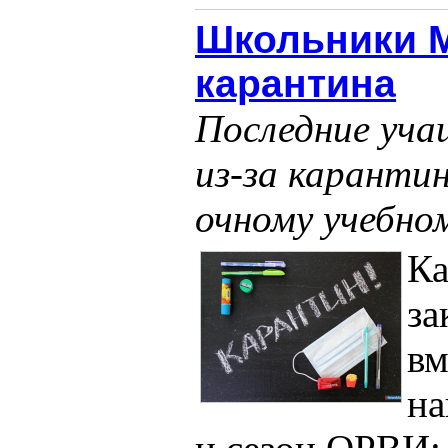
Школьники М
карантина
Последние уча
из-за карантин
очному учебно
Ка
за
вм
на