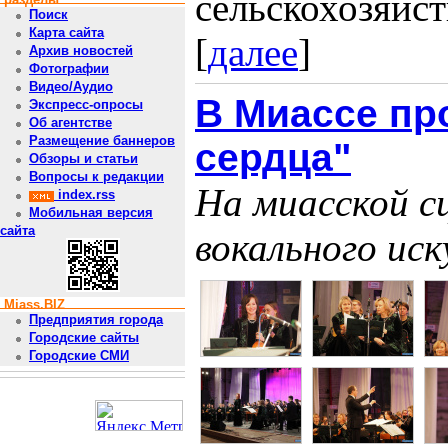
сельскохозяйст
Поиск
Карта сайта
[
далее
]
Архив новостей
Фотографии
Видео/Аудио
В Миассе пр
Экспресс-опросы
Об агентстве
Размещение баннеров
сердца"
Обзоры и статьи
Вопросы к редакции
На миасской с
index.rss
Мобильная версия
сайта
вокального ис
Miass.BIZ
Предприятия города
Городские сайты
Городские СМИ