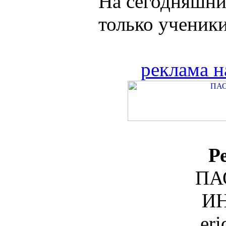
На сегодняшни
только ученики.
реклама н
Р
ПА
ИН
er