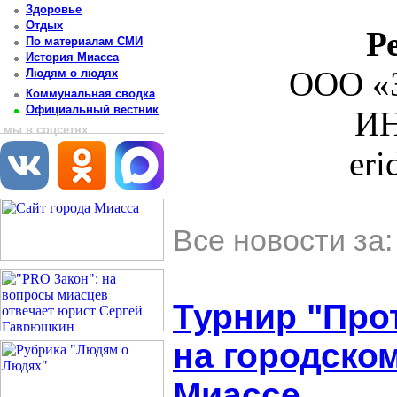
Здоровье
Отдых
Р
По материалам СМИ
История Миасса
ООО «З
Людям о людях
Коммунальная сводка
Официальный вестник
ИН
мы в соцсетях
er
Все новости за
Турнир "Про
на городском
Миассе