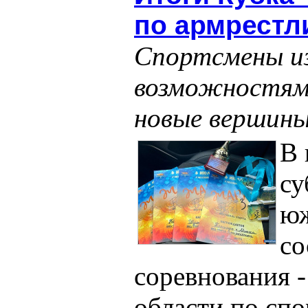
по армрестл
Спортсмены из
возможностям
новые вершин
В
су
юж
со
соревнования 
области по сп