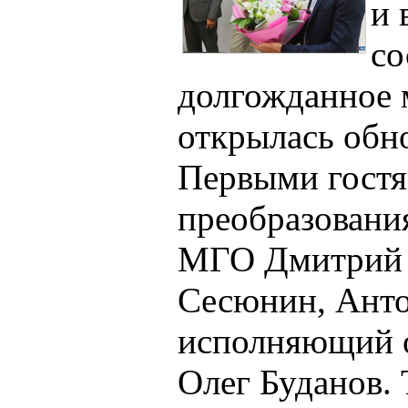
и 
со
долгожданное 
открылась обн
Первыми гост
преобразовани
МГО Дмитрий 
Сесюнин, Анто
исполняющий о
Олег Буданов. 