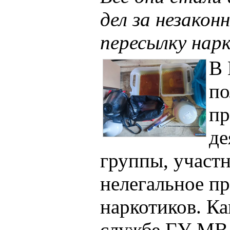
дел за незакон
пересылку нар
В 
по
пр
де
группы, участ
нелегальное п
наркотиков. Ка
службе ГУ МВД