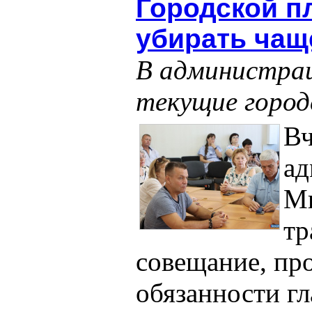
Городской п
убирать чащ
В администрац
текущие город
Вч
ад
Ми
тр
совещание, пр
обязанности гл