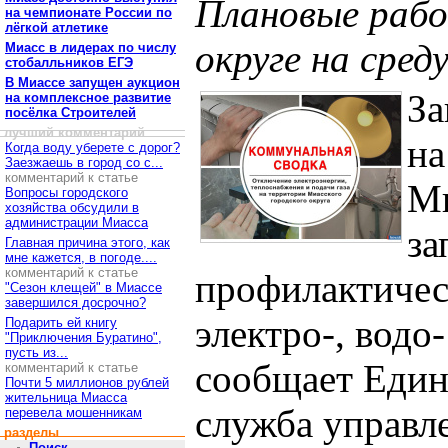
Плановые рабо
на чемпионате России по
лёгкой атлетике
округе на среду
Миасс в лидерах по числу
стобалльников ЕГЭ
В Миассе запущен аукцион
За
на комплексное развитие
посёлка Строителей
лучший комментарий
на
Когда воду уберете с дорог?
Заезжаешь в город со с...
комментарий к статье
Ми
Вопросы городского
хозяйства обсудили в
администрации Миасса
за
Главная причина этого, как
мне кажется, в погоде....
комментарий к статье
профилактичес
"Сезон клещей" в Миассе
завершился досрочно?
электро-, водо
Подарить ей книгу
"Приключения Буратино",
пусть из...
сообщает Един
комментарий к статье
Почти 5 миллионов рублей
жительница Миасса
служба управл
перевела мошенникам
разделы
Поиск