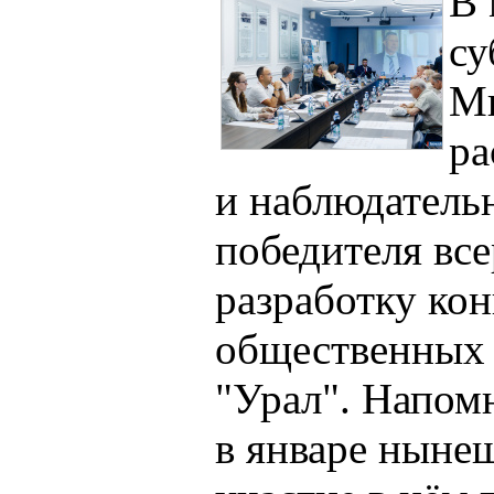
В
су
Ми
ра
и наблюдатель
победителя все
разработку ко
общественных 
"Урал". Напомн
в январе нынеш