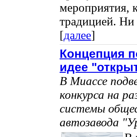
мероприятия, 
традицией. Ни д
[
далее
]
Концепция п
идее "откры
В Миассе подв
конкурса на р
системы обще
автозавода "У