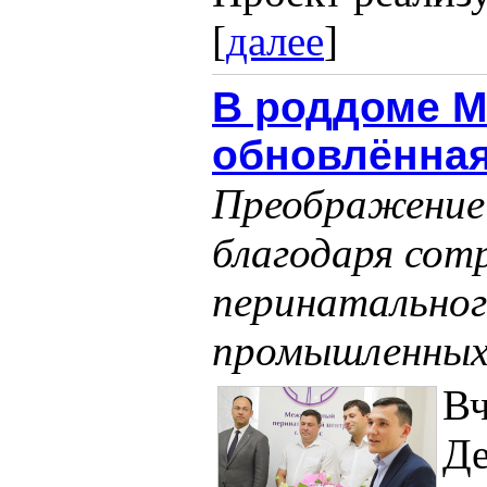
[
далее
]
В роддоме М
обновлённая
Преображение
благодаря сот
перинатальног
промышленных
Вч
Де