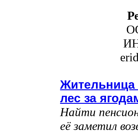
Р
О
ИН
eri
Жительница 
лес за ягода
Найти пенсион
её заметил во