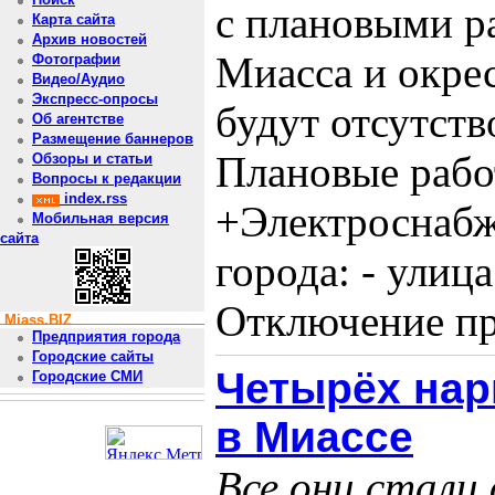
с плановыми р
Карта сайта
Архив новостей
Миасса и окре
Фотографии
Видео/Аудио
Экспресс-опросы
будут отсутств
Об агентстве
Размещение баннеров
Плановые рабо
Обзоры и статьи
Вопросы к редакции
index.rss
+Электроснабж
Мобильная версия
сайта
города: - улиц
Отключение про
Miass.BIZ
Предприятия города
Городские сайты
Четырёх нар
Городские СМИ
в Миассе
Все они стали