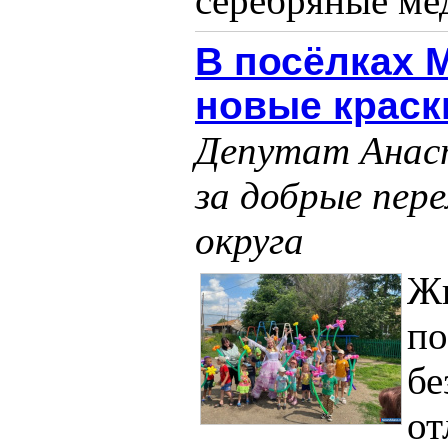
серебряные меда
В посёлках 
новые краск
Депутат Анаст
за добрые пер
округа
Жи
по
бе
от