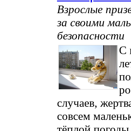
Взрослые приз
за своими ма
безопасности
С 
ле
по
ро
случаев, жертв
совсем маленьк
тёплой погоды