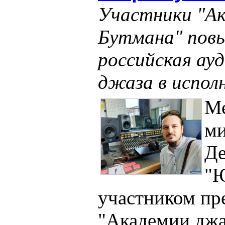
Участники "А
Бутмана" повы
российская ау
джаза в испол
Ме
ми
Де
"Ю
участником п
"Академии джа