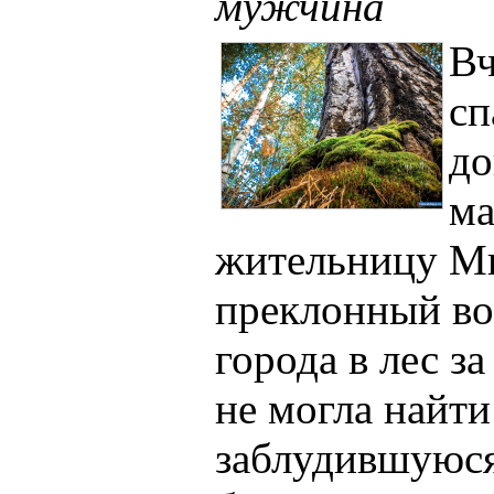
мужчина
Вч
сп
до
ма
жительницу Ми
преклонный во
города в лес з
не могла найти
заблудившуюся