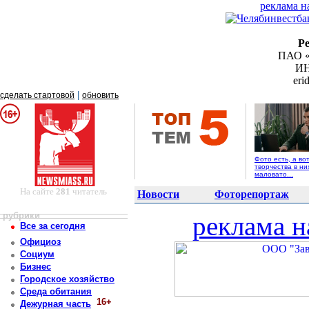
реклама н
Р
ПАО «
ИН
er
|
сделать стартовой
обновить
Фото есть, а во
творчества в ни
маловато...
На сайте
281
читатель
Новости
Фоторепортаж
рубрики
реклама н
Все за сегодня
Официоз
Социум
Бизнес
Городское хозяйство
Среда обитания
16+
Дежурная часть