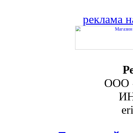
реклама н
Р
ООО 
ИН
er