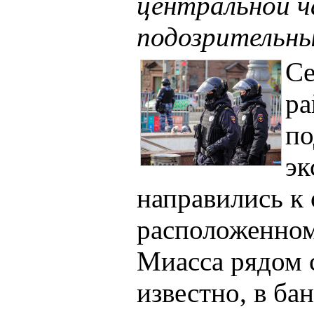
центральной 
подозрительн
Се
ра
по
эк
направились к 
расположенном
Миасса рядом 
известно, в ба