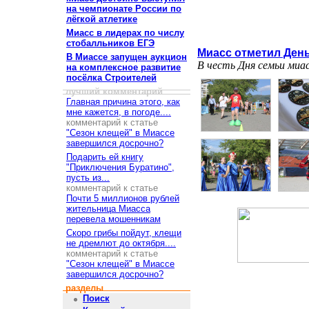
на чемпионате России по
лёгкой атлетике
Миасс в лидерах по числу
стобалльников ЕГЭ
Миасс отметил День
В Миассе запущен аукцион
В честь Дня семьи миа
на комплексное развитие
посёлка Строителей
лучший комментарий
Главная причина этого, как
мне кажется, в погоде....
комментарий к статье
"Сезон клещей" в Миассе
завершился досрочно?
Подарить ей книгу
"Приключения Буратино",
пусть из...
комментарий к статье
Почти 5 миллионов рублей
жительница Миасса
перевела мошенникам
Скоро грибы пойдут, клещи
не дремлют до октября....
комментарий к статье
"Сезон клещей" в Миассе
завершился досрочно?
разделы
Поиск