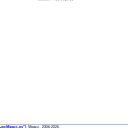
ьюсМиасс.ру")
. Миасс, 2004-2026.