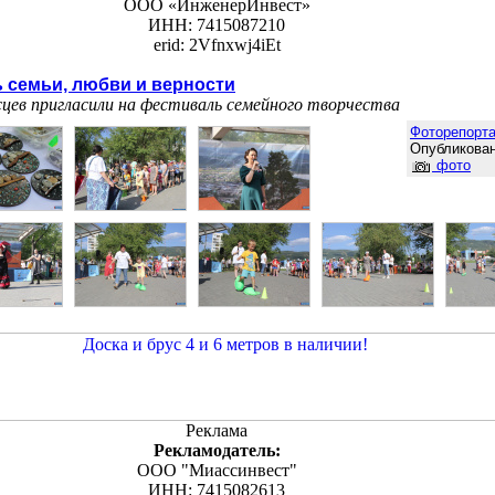
ООО «ИнженерИнвест»
ИНН: 7415087210
erid: 2Vfnxwj4iEt
 семьи, любви и верности
сцев пригласили на фестиваль семейного творчества
Фоторепорт
Опубликован
фото
Реклама
Рекламодатель:
ООО "Миассинвест"
ИНН: 7415082613