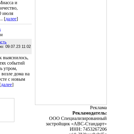
Миасса и
ричество,
0 июля
. [
далее
]
а
он
асть
о: 09.07.23 11:02
к выяснилось,
стях событий
ь утром,
 возле дома на
есте с новым
[
далее
]
Реклама
Рекламодатель:
ООО Специализированный
застройщик «АВС-Стандарт»
ИНН: 7453267206