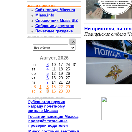
наши проекты
Сайт города Miass.ru
Miass.info
Справочник Miass.BIZ
Собрание депутатов
Ни приятеля, ни те
Почетные граждане
Полицейские отдела "
поиск в новостях
Август, 2026
пн
3
10
17
24
31
вт
4
11
18
25
ср
5
12
19
26
чт
6
13
20
27
пт
7
14
21
28
сб
1
8
15
22
29
вс
2
9
16
23
30
обсуждаемые темы
Губернатор вручил
награду почётному
жителю Миасса
Госавтоинспекция Миасса
проведёт тотальные
проверки водителей
Миасс достойно выступил