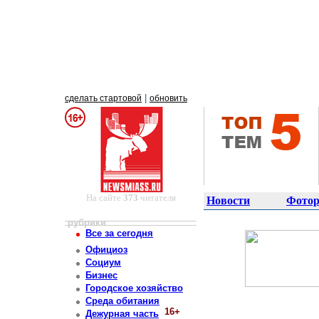
|
сделать стартовой
обновить
На сайте
373
читателя
Новости
Фотор
рубрики
Все за сегодня
Официоз
Социум
Бизнес
Городское хозяйство
Среда обитания
16+
Дежурная часть