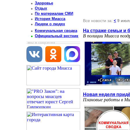
Здоровье
Отдых
По материалам СМИ
История Миасса
Все новости за:
<
9 июл
Людям о людях
На страже семьи и 
Коммунальная сводка
В полиции Миасса поздр
Официальный вестник
мы в соцсетях
Новая неделя прид
Плановые работы в Миа