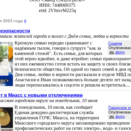
ИНН: 7448069375
erid: 2VfnxvM225q
я 2023 года
>
безопасности
авили жителей города и коллег с Днём семьи, любви и верности
Крепкую семью нередко сравнивают с
Социум
надёжным тылом, говоря о супруге "как за
Опубликован
фото
каменной стеной". Есть семьи, для которых
этой верно вдвойне, и даже втройне: семьи правоохрани
из них ежеминутно готов встать на защиту и своих близк
безопасности общества. Об одной из таких семей в дни 
Дня семьи, любви и верности рассказали в отделе МВД п
Анастасия и Иван познакомились больше десяти лет наз
люди переписывались в соцсети и решили встретиться.... 
ёт в Миасс с новыми отключениями
сском городском округе на понедельник, 10 июля
В понедельник, 10 июля, как сообщает
Городское х
Единая дежурно-диспетчерская служба
Опубликован
фото
управления ГОЧС Миасса, на территории
Миасского городского округа запланировано проведение
профилактических работ на сетях электро-, водо- и газос