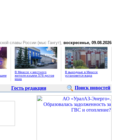
нской славы России (мыс Гангут),
воскресенье, 09.08.2026
В Миассе у местного
В выходные в Миассе
ьшим
жителя изъяли 576 кустов
установится жара
мака
Поиск новостей
Гость редакции