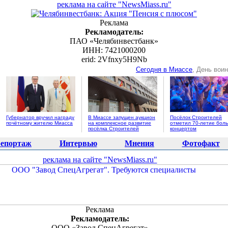
реклама на сайте "NewsMiass.ru"
Реклама
Рекламодатель:
ПАО «Челябинвестбанк»
ИНН: 7421000200
erid: 2Vfnxy5H9Nb
Сегодня в Миассе
, День вои
Губернатор вручил награду
В Миассе запущен аукцион
Посёлок Строителей
почётному жителю Миасса
на комплексное развитие
отметил 70-летие бол
посёлка Строителей
концертом
епортаж
Интервью
Мнения
Фотофакт
реклама на сайте "NewsMiass.ru"
Реклама
Рекламодатель:
ООО «Завод СпецАгрегат»