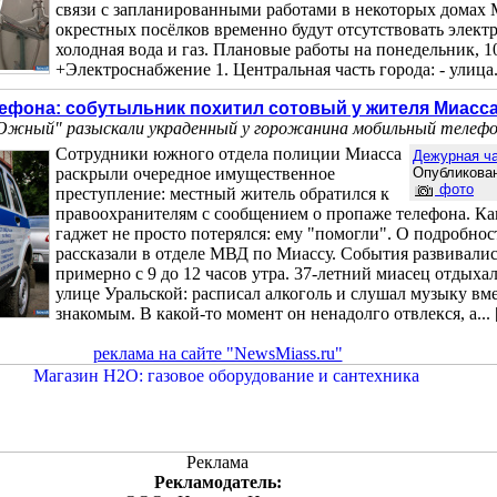
связи с запланированными работами в некоторых домах 
окрестных посёлков временно будут отсутствовать элект
холодная вода и газ. Плановые работы на понедельник, 1
+Электроснабжение 1. Центральная часть города: - улица..
лефона: собутыльник похитил сотовый у жителя Миасс
Южный" разыскали украденный у горожанина мобильный телеф
Сотрудники южного отдела полиции Миасса
Дежурная ч
раскрыли очередное имущественное
Опубликован
фото
преступление: местный житель обратился к
правоохранителям с сообщением о пропаже телефона. Ка
гаджет не просто потерялся: ему "помогли". О подробно
рассказали в отделе МВД по Миассу. События развивалис
примерно с 9 до 12 часов утра. 37-летний миасец отдыхал
улице Уральской: расписал алкоголь и слушал музыку вм
знакомым. В какой-то момент он ненадолго отвлекся, а... 
реклама на сайте "NewsMiass.ru"
Реклама
Рекламодатель: