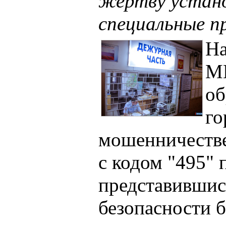
жертву устан
специальные п
На
М
об
го
мошенничестве
с кодом "495" 
представившис
безопасности б