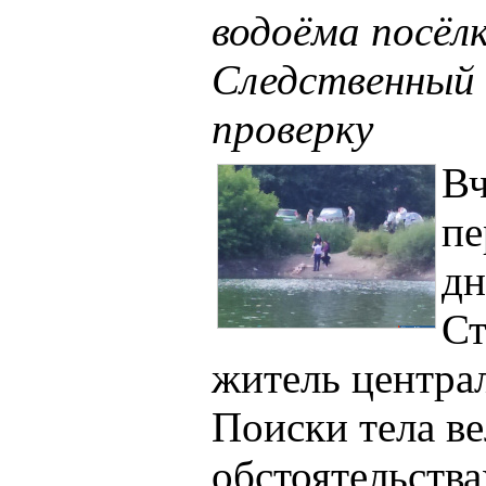
водоёма посёл
Следственный
проверку
Вч
пе
дн
Ст
житель центра
Поиски тела ве
обстоятельств