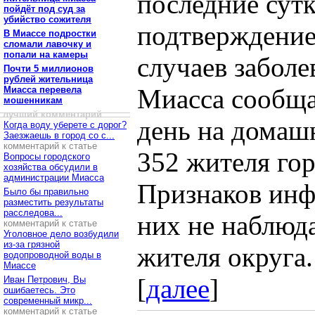
последние сут
пойдёт под суд за
убийство сожителя
подтверждение
В Миассе подростки
сломали лавочку и
попали на камеры
случаев забол
Почти 5 миллионов
рублей жительница
Миасса сообща
Миасса перевела
мошенникам
лучший комментарий
день на домаш
Когда воду уберете с дорог?
Заезжаешь в город со с...
комментарий к статье
352 жителя гор
Вопросы городского
хозяйства обсудили в
администрации Миасса
Признаков инф
Было бы правильно
разместить результаты
расследова...
них не наблюда
комментарий к статье
Уголовное дело возбудили
из-за грязной
жителя округа.
водопроводной воды в
Миассе
[
далее
]
Иван Петрович, Вы
ошибаетесь. Это
современный микр...
комментарий к статье