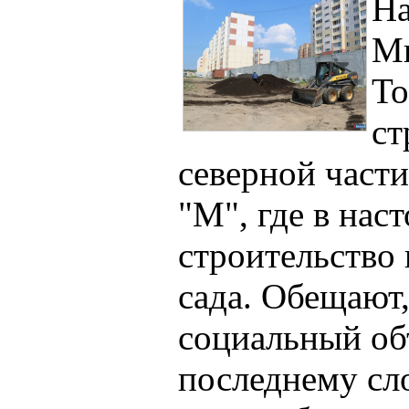
На
Ми
То
ст
северной част
"М", где в нас
строительство
сада. Обещают
социальный об
последнему сл