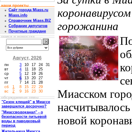
наши проекты
коронавирусом 
Сайт города Miass.ru
Miass.info
Справочник Miass.BIZ
горожанина
Собрание депутатов
Почетные граждане
поиск в новостях
П
об
Август, 2026
ко
пн
3
10
17
24
31
вт
4
11
18
25
ср
5
12
19
26
се
чт
6
13
20
27
пт
7
14
21
28
сб
1
8
15
22
29
Миасском горо
вс
2
9
16
23
30
обсуждаемые темы
"Сезон клещей" в Миассе
насчитывалось
завершился досрочно?
"Миассводоканал" - о
новой коронав
безопасности питьевой
воды в паводковый
период
Жительница Миасса