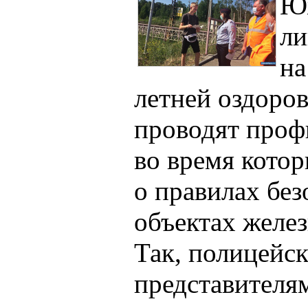
Ю
ли
на
летней оздоро
проводят проф
во время кото
о правилах без
объектах желе
Так, полицейск
представител