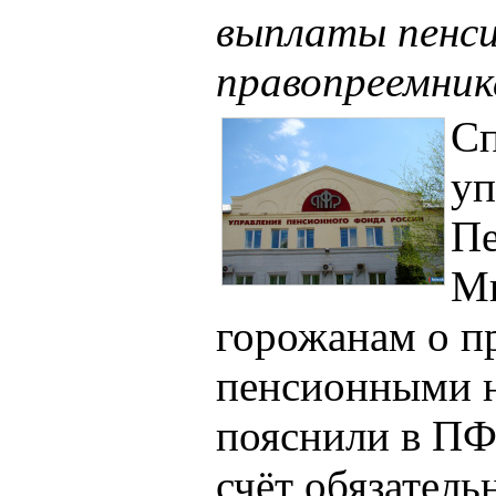
выплаты пенси
правопреемни
Сп
уп
Пе
Ми
горожанам о п
пенсионными н
пояснили в ПФР
счёт обязатель