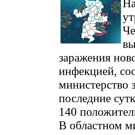
На
ут
Че
вы
заражения нов
инфекцией, со
министерство 
последние сут
140 положител
В областном м