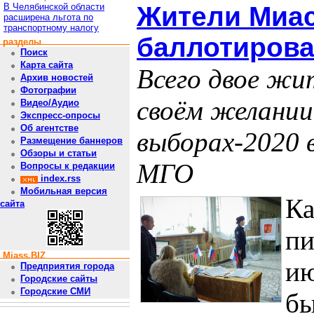
В Челябинской области
Жители Миас
расширена льгота по
транспортному налогу
баллотирова
разделы
Поиск
Карта сайта
Всего двое жи
Архив новостей
Фотографии
своём желании
Видео/Аудио
Экспресс-опросы
Об агентстве
выборах-2020 
Размещение баннеров
Обзоры и статьи
МГО
Вопросы к редакции
index.rss
Мобильная версия
Ка
сайта
пи
Miass.BIZ
ию
Предприятия города
Городские сайты
Городские СМИ
бы