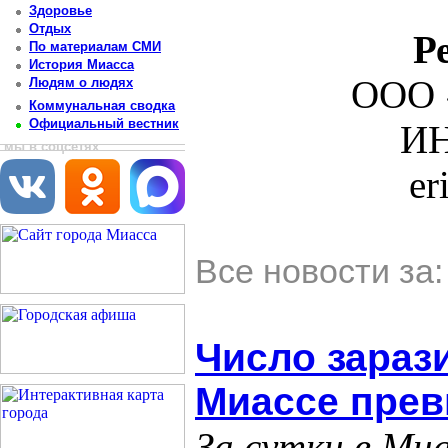
Здоровье
Отдых
Р
По материалам СМИ
История Миасса
ООО 
Людям о людях
Коммунальная сводка
Официальный вестник
ИН
мы в соцсетях
er
Все новости за
Число зараз
Миассе прев
За сутки в Миа