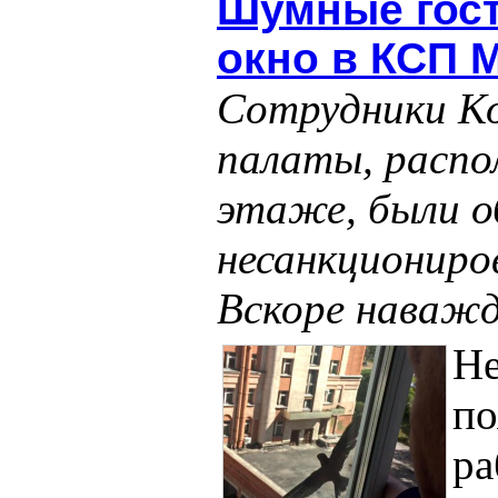
Шумные гост
окно в КСП 
Сотрудники К
палаты, распо
этаже, были 
несанкциониро
Вскоре наважд
Не
по
ра