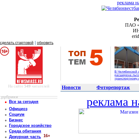
реклама н
Р
ПАО «
ИН
er
|
сделать стартовой
обновить
В Челябинской 
расширена льго
транспортному 
На сайте
549
читателей
Новости
Фоторепортаж
рубрики
реклама н
Все за сегодня
Официоз
Социум
Бизнес
Городское хозяйство
Среда обитания
16+
Дежурная часть