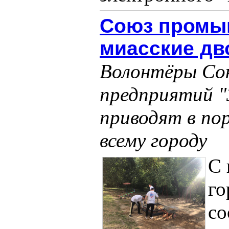
Союз промыш
миасские д
Волонтёры Со
предприятий "
приводят в по
всему городу
С 
го
со