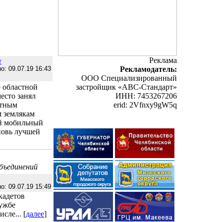
Реклама
т
о: 09.07.19 16:43
Рекламодатель:
ООО Специализированный
е областной
застройщик «АВС-Стандарт»
есто занял
ИНН: 7453267206
атным
erid: 2Vfnxy9gW5q
 землякам
ый мобильный
новь лучшей
объединений
о: 09.07.19 15:49
 кадетов
лужбе
сле... [
далее
]