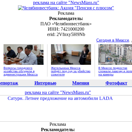
реклама на сайте "NewsMiass.ru"
Реклама
Рекламодатель:
ПАО «Челябинвестбанк»
ИНН: 7421000200
erid: 2Vfnxy5H9Nb
Сегодня в Миассе
,
Вопросы городского
Жительница Миасса
В Миассе подростки
хозяйства обсудили в
пойдёт под суд за убийство
сломали лавочку и поп
администрации Миасса
сожителя
на камеры
епортаж
Интервью
Мнения
Фотофакт
реклама на сайте "NewsMiass.ru"
Реклама
Рекламодатель: