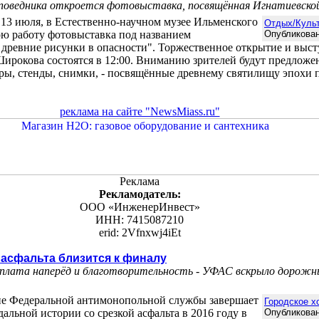
аповедника откроется фотовыставка, посвящённая Игнатиевско
13 июля, в Естественно-научном музее Ильменского
Отдых/Куль
ою работу фотовыставка под названием
Опубликован
 древние рисунки в опасности". Торжественное открытие и выс
ирокова состоятся в 12:00. Вниманию зрителей будут предложе
ры, стенды, снимки, - посвящённые древнему святилищу эпохи па
реклама на сайте "NewsMiass.ru"
Реклама
Рекламодатель:
ООО «ИнженерИнвест»
ИНН: 7415087210
erid: 2Vfnxwj4iEt
 асфальта близится к финалу
плата наперёд и благотворительность - УФАС вскрыло дорожн
ие Федеральной антимонопольной службы завершает
Городское х
дальной истории со срезкой асфальта в 2016 году в
Опубликован