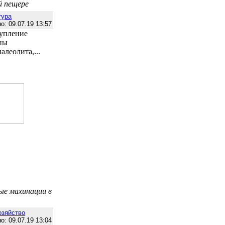
й пещере
тура
о: 09.07.19 13:57
тупление
ны
леолита,...
ые махинации в
озяйство
о: 09.07.19 13:04