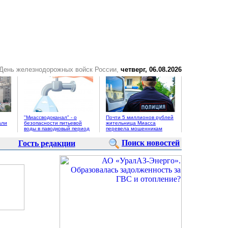
 День железнодорожных войск России,
четверг, 06.08.2026
"Миассводоканал" - о
Почти 5 миллионов рублей
али
безопасности питьевой
жительница Миасса
воды в паводковый период
перевела мошенникам
Поиск новостей
Гость редакции