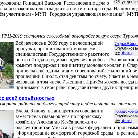
Обсуждение
 руководил Геннадий Васьков. Расследование дела о
ьного законодательства длится почти полтора года. На днях ве
ём участникам - МУП "Городская управляющая компания", МУП 
ГРЦ-2019 состоялся ежегодный велопробег вокруг озера Тургоя
Всё началось в 2009 году с велосипедной
Отдых/Спор
прогулки, организованной молодыми
Опубликован
фото
специалистами Государственного ракетного
центра. Тогда и родилась идея велопробега. Руководств
комитет поддержали инициативу молодых коллег, и Спа
приросла ещё одним видом соревнований. Нынешний вел
прошедший 6 июля, стал девятым по счёту. Участие в нё
человека, в том числе 7 женщин. Причём хозяева всегда 
принимают в свои ряды представителей других предприят
со всей серьёзностью
ускорить работы по благоустройству и обеспечить их качество
Вчера, 8 июля, на аппаратном совещании
Городское х
заместитель главы округа по городскому
Опубликован
фото
хозяйству Александр Качёв доложил о
благоустройстве Миасса в рамках федеральной програм
"Формирование комфортной городской среды" и региона