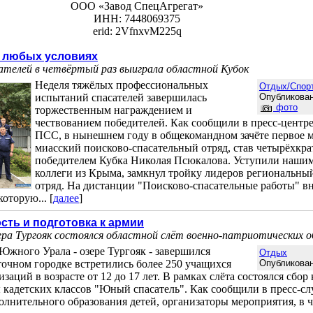
ООО «Завод СпецАгрегат»
ИНН: 7448069375
erid: 2VfnxvM225q
и любых условиях
ателей в четвёртый раз выиграла областной Кубок
Неделя тяжёлых профессиональных
Отдых/Спор
испытаний спасателей завершилась
Опубликован
фото
торжественным награждением и
чествованием победителей. Как сообщили в пресс-центр
ПСС, в нынешнем году в общекомандном зачёте первое м
миасский поисково-спасательный отряд, став четырёхкр
победителем Кубка Николая Псюкалова. Уступили нашим
коллеги из Крыма, замкнул тройку лидеров региональн
отряд. На дистанции "Поисково-спасательные работы" в
оторую... [
далее
]
сть и подготовка к армии
зера Тургояк состоялся областной слёт военно-патриотических 
жного Урала - озере Тургояк - завершился
Отдых
точном городке встретились более 250 учащихся
Опубликован
заций в возрасте от 12 до 17 лет. В рамках слёта состоялся сбор
 кадетских классов "Юный спасатель". Как сообщили в пресс-с
лнительного образования детей, организаторы мероприятия, в чи