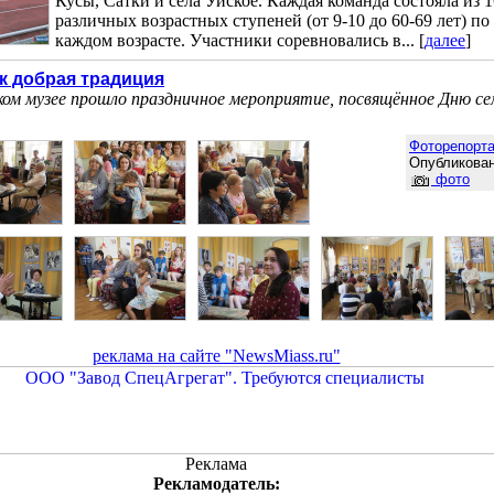
Кусы, Сатки и села Уйское. Каждая команда состояла из 
различных возрастных ступеней (от 9-10 до 60-69 лет) по
каждом возрасте. Участники соревновались в... [
далее
]
ак добрая традиция
ком музее прошло праздничное мероприятие, посвящённое Дню се
Фоторепорт
Опубликован
фото
реклама на сайте "NewsMiass.ru"
Реклама
Рекламодатель: