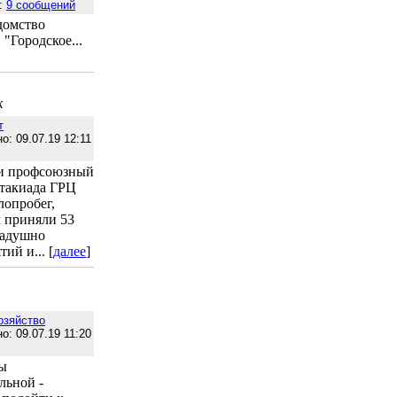
:
9 сообщений
домство
"Городское...
к
т
о: 09.07.19 12:11
о и профсоюзный
ртакиада ГРЦ
опробег,
м приняли 53
радушно
ий и... [
далее
]
озяйство
о: 09.07.19 11:20
мы
льной -