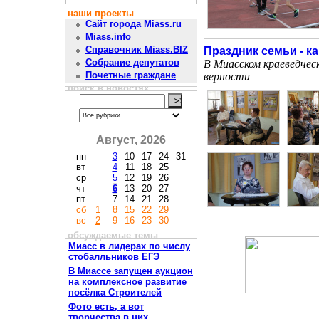
наши проекты
Сайт города Miass.ru
Miass.info
Справочник Miass.BIZ
Праздник семьи - к
Собрание депутатов
В Миасском краеведчес
Почетные граждане
верности
поиск в новостях
Август, 2026
пн
3
10
17
24
31
вт
4
11
18
25
ср
5
12
19
26
чт
6
13
20
27
пт
7
14
21
28
сб
1
8
15
22
29
вс
2
9
16
23
30
обсуждаемые темы
Миасс в лидерах по числу
стобалльников ЕГЭ
В Миассе запущен аукцион
на комплексное развитие
посёлка Строителей
Фото есть, а вот
творчества в них