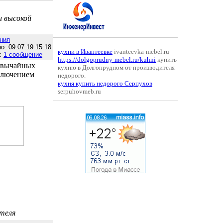
 высокой
ния
о: 09.07.19 15:18
кухни в Ивантеевке
ivanteevka-mebel.ru
:
1 сообщение
https://dolgoprudny-mebel.ru/kuhni
купить
езвычайных
кухню в Долгопрудном от производителя
тключением
недорого.
кухня купить недорого Серпухов
serpuhovmeb.ru
ителя