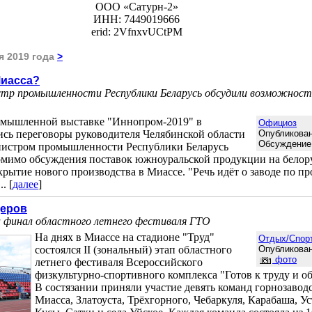
ООО «Сатурн-2»
ИНН: 7449019666
erid: 2VfnxvUCtPM
я 2019 года
>
Миасса?
истр промышленности Республики Беларусь обсудили возможност
мышленной выставке "Иннопром-2019" в
Официоз
ись переговоры руководителя Челябинской области
Опубликован
Обсуждение
инистром промышленности Республики Беларусь
имо обсуждения поставок южноуральской продукции на белор
рытие нового производства в Миассе. "Речь идёт о заводе по пр
. [
далее
]
деров
 финал областного летнего фестиваля ГТО
На днях в Миассе на стадионе "Труд"
Отдых/Спор
состоялся II (зональный) этап областного
Опубликован
фото
летнего фестиваля Всероссийского
физкультурно-спортивного комплекса "Готов к труду и о
В состязании приняли участие девять команд горнозаводс
Миасса, Златоуста, Трёхгорного, Чебаркуля, Карабаша, Ус