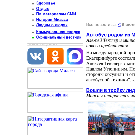
Здоровье
Отдых
По материалам СМИ
История Миасса
Все новости за:
<
9 июл
Людям о людях
Коммунальная сводка
Автобус родом из 
Официальный вестник
Алексей Текслер и мин
мы в соцсетях
нового предприятия
На международной про
Екатеринбурге состоял
Алексея Текслера с м
Павлом Утюпиным. Пом
стороны обсудили и отк
автобусной техники", -..
Вошли в тройку ли
Миасцы отправятся на