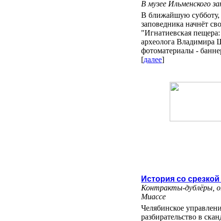
В музее Ильменского з
В ближайшую субботу, 
заповедника начнёт св
"Игнатиевская пещера:
археолога Владимира Ш
фотоматериалы - банне
[
далее
]
История со срезкой
Контракты-дублёры, о
Миассе
Челябинское управлен
разбирательство в скан