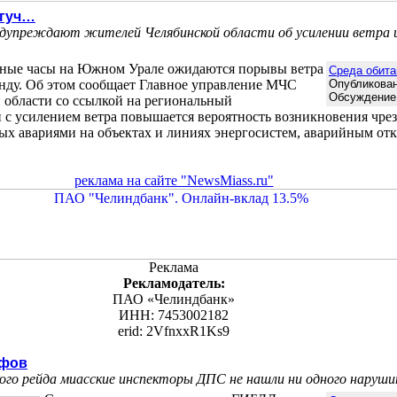
огуч…
упреждают жителей Челябинской области об усилении ветра и
евные часы на Южном Урале ожидаются порывы ветра
Среда обита
кунду. Об этом сообщает Главное управление МЧС
Опубликован
Обсуждение
 области со ссылкой на региональный
и с усилением ветра повышается вероятность возникновения чр
ых авариями на объектах и линиях энергосистем, аварийным о
реклама на сайте "NewsMiass.ru"
Реклама
Рекламодатель:
ПАО «Челиндбанк»
ИНН: 7453002182
erid: 2VfnxxR1Ks9
афов
ого рейда миасские инспекторы ДПС не нашли ни одного наруш