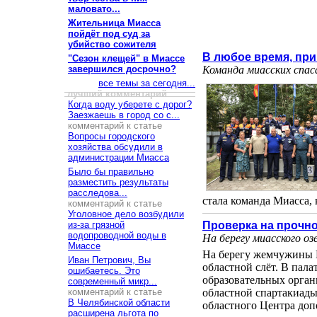
маловато...
Жительница Миасса
пойдёт под суд за
убийство сожителя
В любое время, пр
"Сезон клещей" в Миассе
завершился досрочно?
Команда миасских спас
все темы за сегодня...
лучший комментарий
Когда воду уберете с дорог?
Заезжаешь в город со с...
комментарий к статье
Вопросы городского
хозяйства обсудили в
администрации Миасса
Было бы правильно
разместить результаты
расследова...
стала команда Миасса, к
комментарий к статье
Уголовное дело возбудили
из-за грязной
Проверка на прочно
водопроводной воды в
На берегу миасского о
Миассе
На берегу жемчужины Ю
Иван Петрович, Вы
областной слёт. В пала
ошибаетесь. Это
образовательных органи
современный микр...
комментарий к статье
областной спартакиады
В Челябинской области
областного Центра допо
расширена льгота по