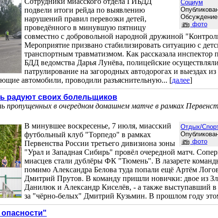
Сотрудники миасского отдела ГИБДД
Социум
подвели итоги рейда по выявлению
Опубликован
Обсуждение
нарушений правил перевозки детей,
фото
проведённого в минувшую пятницу
совместно с добровольной народной дружиной "Контрол
Мероприятие призвано стабилизировать ситуацию с дет
транспортным травматизмом. Как рассказала инспектор 
БДД ведомства Дарья Лунёва, полицейские осуществлял
патрулирование на загородных автодорогах и выездах из 
ющие автомобили, проводили разъяснительную... [
далее
]
ь радуют своих болельщиков
ль пропущенных в очередном домашнем матче в рамках Первенст
В минувшее воскресенье, 7 июля, миасский
Отдых/Спор
футбольный клуб "Торпедо" в рамках
Опубликован
фото
Первенства России третьего дивизиона зоны
"Урал и Западная Сибирь" провёл очередной матч. Сопе
миасцев стали дублёры ФК "Тюмень". В лазарете команд
помимо Александра Белова туда попали ещё Артём Лого
Дмитрий Прутов. В команду пришли новички: двое из Зл
Данилюк и Александр Киселёв, - а также выступавший в
за "чёрно-белых" Дмитрий Кузьмин. В прошлом году этому
 опасности"