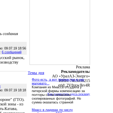
ь создания
о: 09.07.19 18:56
:
6 сообщений
усский рынок,
оизводству
Реклама
Рекламодатель:
Темы дня
АО «УралАЗ-Энерго»
Фото есть, а вот творчества в них
ИНН: 7415036215
маловато...
erid: 2VfnxwJkv4R
т
Компания из Миасса отсудила у
о: 09.07.19 18:18
питерской фирмы компенсацию за
Как разместить здесь рекламу
полторы сотни незаконно
скопированных фотографий. Но
бороне" (ГТО).
сумма оказалась странной
кой зоны - из
ть-Катава,
Миасс в лидерах по числу