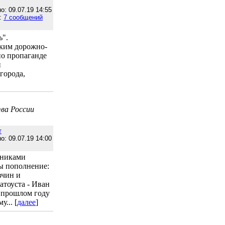
о: 09.07.19 14:55
:
7 сообщений
ь".
ским дорожно-
по пропаганде
и
города,
ва России
т
о: 09.07.19 14:00
рниками
ы пополнение:
вчин и
атоуста - Иван
 прошлом году
... [
далее
]