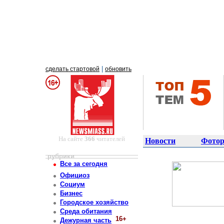
|
сделать стартовой
обновить
На сайте
366
читателей
Новости
Фотор
рубрики
Все за сегодня
Официоз
Социум
Бизнес
Городское хозяйство
Среда обитания
16+
Дежурная часть