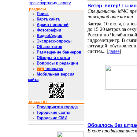
транспортному налогу
Ветер, ветер! Ты м
разделы
Специалисты МЧС пред
Поиск
пожарной опасности
Карта сайта
Завтра, 10 июля, в дн
Архив новостей
до 15-20 метров за се
Фотографии
России по Челябинской
Видео/Аудио
гидрометцентр. В связ
Экспресс-опросы
ситуаций, обусловленн
Об агентстве
систем... [
далее
]
Размещение баннеров
Обзоры и статьи
Вопросы к редакции
index.rss
Мобильная версия
сайта
Miass.BIZ
Предприятия города
Городские сайты
Городские СМИ
Обошлось без штр
В ходе профилактическ