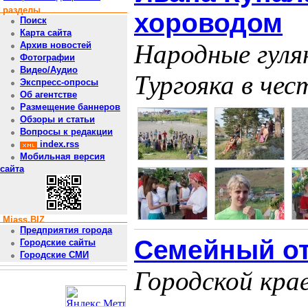
разделы
хороводом
Поиск
Карта сайта
Народные гуля
Архив новостей
Фотографии
Видео/Аудио
Тургояка в чес
Экспресс-опросы
Об агентстве
Размещение баннеров
Обзоры и статьи
Вопросы к редакции
index.rss
Мобильная версия
сайта
Miass.BIZ
Предприятия города
Семейный от
Городские сайты
Городские СМИ
Городской кра