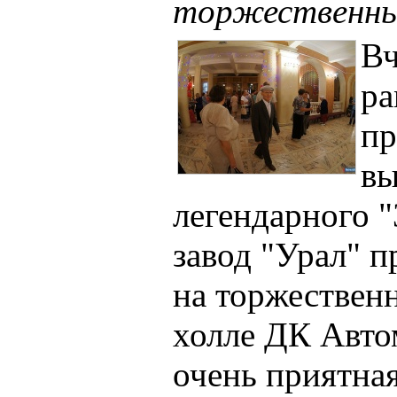
торжественны
Вч
ра
пр
вы
легендарного "
завод "Урал" п
на торжествен
холле ДК Авто
очень приятная