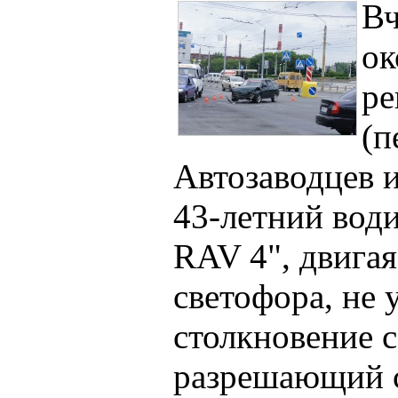
Вч
ок
ре
(п
Автозаводцев 
43-летний вод
RAV 4", двига
светофора, не 
столкновение 
разрешающий с