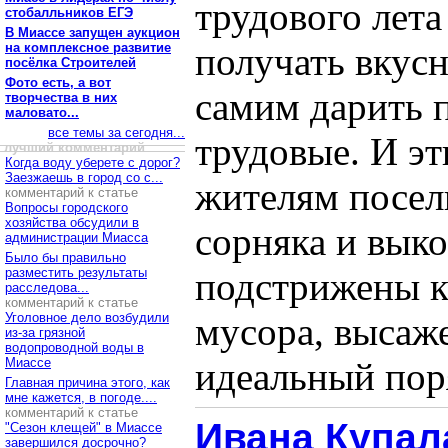
трудового лета
стобалльников ЕГЭ
В Миассе запущен аукцион
на комплексное развитие
получать вкус
посёлка Строителей
Фото есть, а вот
самим дарить 
творчества в них
маловато...
все темы за сегодня...
трудовые. И э
лучший комментарий
Когда воду уберете с дорог?
Заезжаешь в город со с...
жителям посел
комментарий к статье
Вопросы городского
хозяйства обсудили в
сорняка и вык
администрации Миасса
Было бы правильно
разместить результаты
подстрижены к
расследова...
комментарий к статье
Уголовное дело возбудили
мусора, высаж
из-за грязной
водопроводной воды в
Миассе
идеальный поря
Главная причина этого, как
мне кажется, в погоде....
комментарий к статье
Ивана Купал
"Сезон клещей" в Миассе
завершился досрочно?