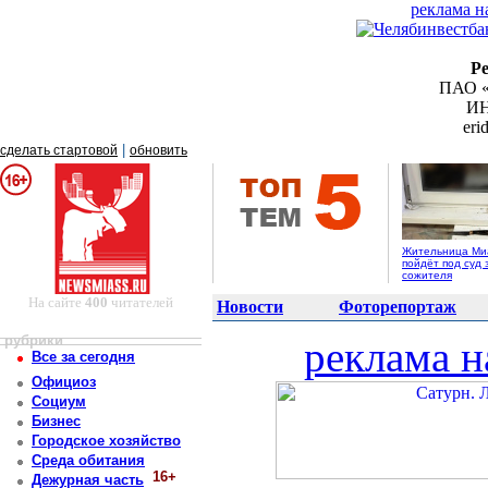
реклама н
Р
ПАО «
ИН
er
|
сделать стартовой
обновить
Жительница Ми
пойдёт под суд 
сожителя
На сайте
400
читателей
Новости
Фоторепортаж
рубрики
реклама н
Все за сегодня
Официоз
Социум
Бизнес
Городское хозяйство
Среда обитания
16+
Дежурная часть