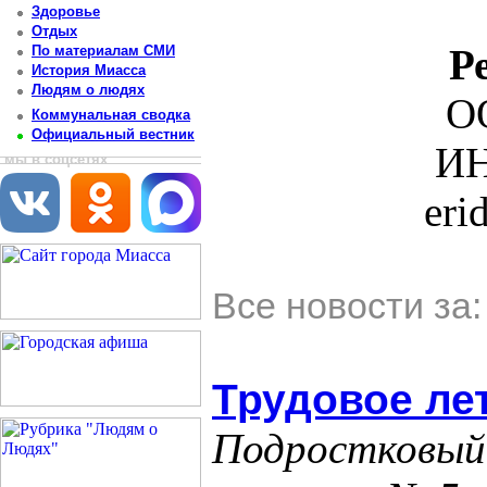
Здоровье
Отдых
Р
По материалам СМИ
История Миасса
Людям о людях
О
Коммунальная сводка
Официальный вестник
ИН
мы в соцсетях
eri
Все новости за
Трудовое лет
Подростковый