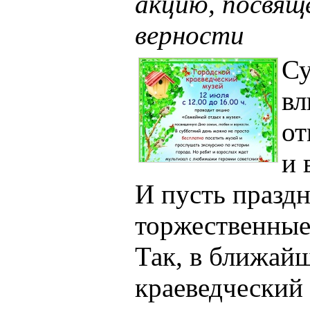
акцию, посвящ
верности
Су
вл
от
и 
И пусть празд
торжественные
Так, в ближайш
краеведческий