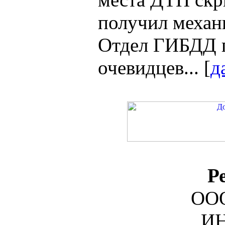
получил механ
Отдел ГИБДД п
очевидцев... [
д
Р
ООО
ИН