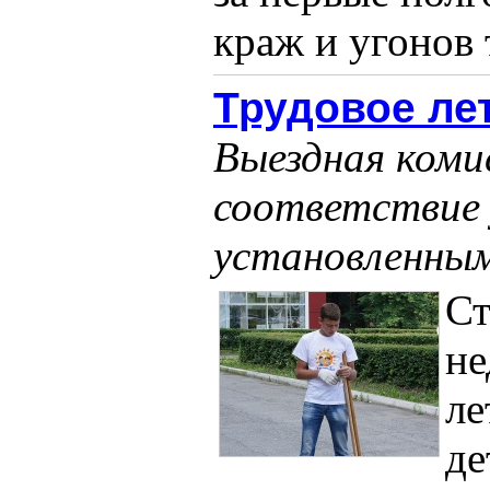
краж и угонов 
Трудовое лет
Выездная коми
соответствие 
установленны
Ст
не
ле
де