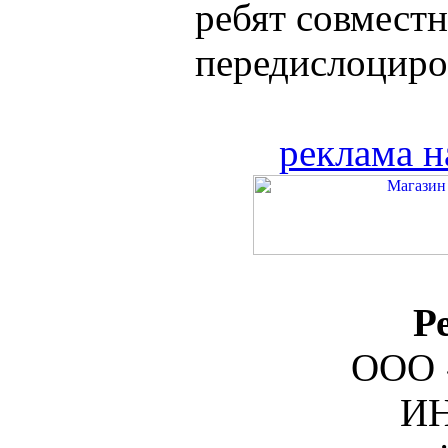
ребят совмест
передислоциров
реклама н
Р
ООО 
ИН