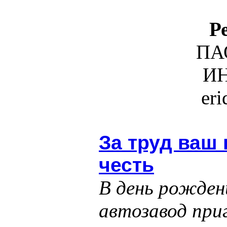
Р
ПА
ИН
er
За труд ваш 
честь
В день рожден
автозавод при