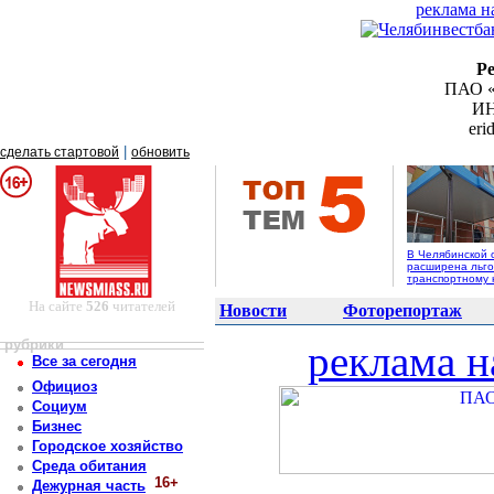
реклама н
Р
ПАО «
ИН
er
|
сделать стартовой
обновить
В Челябинской 
расширена льго
транспортному 
На сайте
526
читателей
Новости
Фоторепортаж
рубрики
реклама н
Все за сегодня
Официоз
Социум
Бизнес
Городское хозяйство
Среда обитания
16+
Дежурная часть