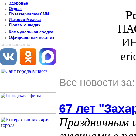
Здоровье
Отдых
Р
По материалам СМИ
История Миасса
ПА
Людям о людях
Коммунальная сводка
Официальный вестник
ИН
мы в соцсетях
er
Все новости за
67 лет "Заха
Праздничным 
гуляниями в па