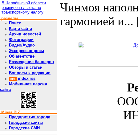
В Челябинской области
Чинмоя наполн
расширена льгота по
транспортному налогу
гармонией и... 
разделы
Поиск
Карта сайта
Архив новостей
Фотографии
Видео/Аудио
Экспресс-опросы
Об агентстве
Размещение баннеров
Обзоры и статьи
Вопросы к редакции
index.rss
Р
Мобильная версия
сайта
ООО
ИН
Miass.BIZ
Предприятия города
Городские сайты
Городские СМИ