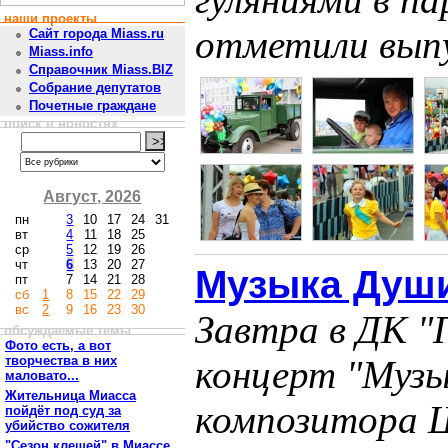
наши проекты
отметили выпу
Сайт города Miass.ru
Miass.info
Справочник Miass.BIZ
Собрание депутатов
Почетные граждане
поиск в новостях
Август, 2026
пн
3
10
17
24
31
вт
4
11
18
25
ср
5
12
19
26
чт
6
13
20
27
Музыка Душ
пт
7
14
21
28
сб
1
8
15
22
29
вс
2
9
16
23
30
Завтра в ДК "
обсуждаемые темы
Фото есть, а вот
творчества в них
концерт "Музы
маловато...
Жительница Миасса
композитора 
пойдёт под суд за
убийство сожителя
"Сезон клещей" в Миассе