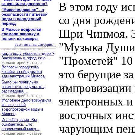
В этом году ис
завершился досрочно?
"Миассводоканал" - о
безопасности питьевой
со дня рожден
воды в паводковый
период
В Миассе подростки
Шри Чинмоя. Э
сломали лавочку и
попали на камеры
"Музыка Души"
все темы за сегодня...
лучший комментарий
Когда воду уберете с дорог?
"Прометей" 10
Заезжаешь в город со с...
комментарий к статье
Вопросы городского
это берущие з
хозяйства обсудили в
администрации Миасса
Было бы правильно
импровизации 
разместить результаты
расследова...
комментарий к статье
электронных и
Уголовное дело возбудили
из-за грязной
водопроводной воды в
восточных инс
Миассе
Иван Петрович, Вы
ошибаетесь. Это
чарующим пен
современный микр...
комментарий к статье