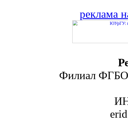
реклама н
Р
Филиал ФГБО
ИН
eri