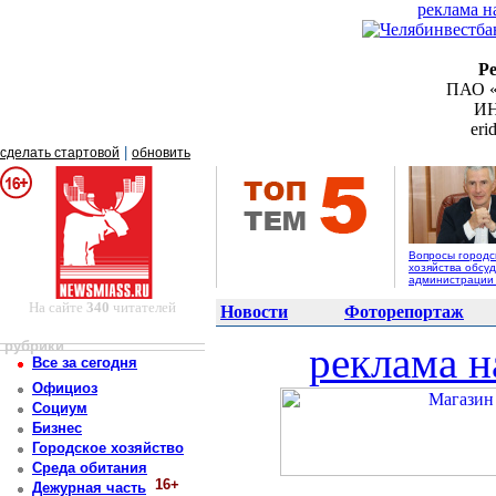
реклама н
Р
ПАО «
ИН
er
|
сделать стартовой
обновить
Вопросы городс
хозяйства обсуд
администрации
На сайте
340
читателей
Новости
Фоторепортаж
рубрики
реклама н
Все за сегодня
Официоз
Социум
Бизнес
Городское хозяйство
Среда обитания
16+
Дежурная часть