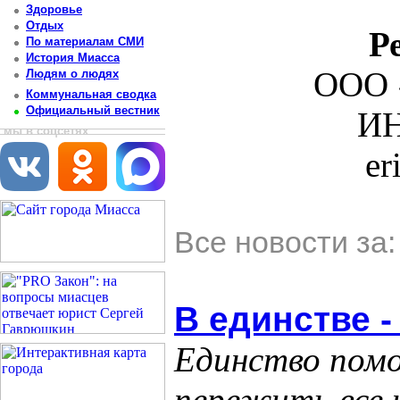
Здоровье
Отдых
Р
По материалам СМИ
История Миасса
ООО 
Людям о людях
Коммунальная сводка
Официальный вестник
ИН
мы в соцсетях
er
Все новости за
В единстве -
Единство пом
пережить все 