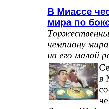
В Миассе че
мира по бок
Торжественный
чемпиону мира
на его малой р
Се
в 
со
че