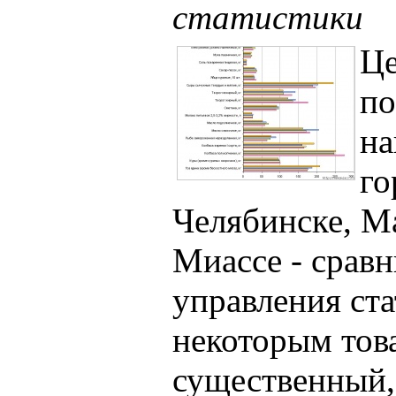
статистики
Це
по
на
го
Челябинске, М
Миассе - срав
управления ста
некоторым тов
существенный,