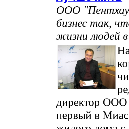
ООО "Пентхаус
бизнес так, чт
жизни людей в
На
ко
чи
ре
директор ООО 
первый в Миас
жилого дома с 