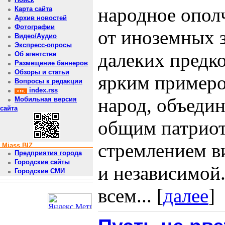
народное опол
Карта сайта
Архив новостей
Фотографии
от иноземных 
Видео/Аудио
Экспресс-опросы
далеких предк
Об агентстве
Размещение баннеров
Обзоры и статьи
ярким примером
Вопросы к редакции
index.rss
народ, объеди
Мобильная версия
сайта
общим патриот
стремлением в
Miass.BIZ
Предприятия города
Городские сайты
и независимой.
Городские СМИ
всем... [
далее
]