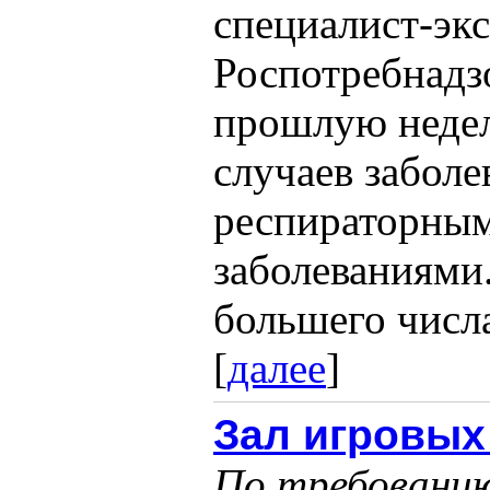
специалист-эк
Роспотребнадз
прошлую недел
случаев забол
респираторны
заболеваниями.
большего числа
[
далее
]
Зал игровых 
По требованию