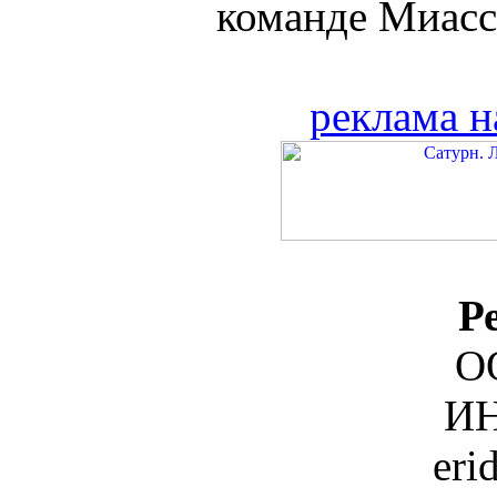
команде Миасса
реклама н
Р
О
ИН
eri