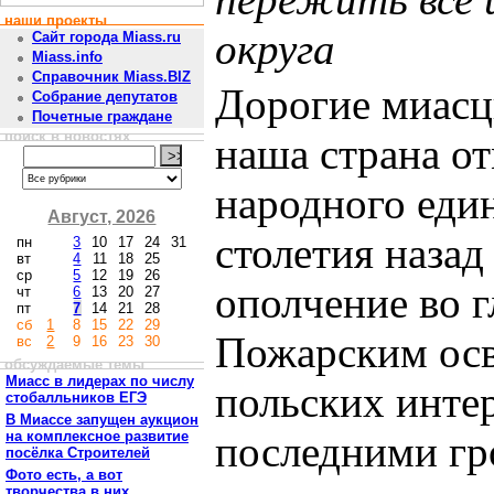
наши проекты
округа
Сайт города Miass.ru
Miass.info
Справочник Miass.BIZ
Дорогие миасц
Собрание депутатов
Почетные граждане
поиск в новостях
наша страна о
народного еди
Август, 2026
столетия назад
пн
3
10
17
24
31
вт
4
11
18
25
ср
5
12
19
26
ополчение во 
чт
6
13
20
27
пт
7
14
21
28
сб
1
8
15
22
29
Пожарским осв
вс
2
9
16
23
30
обсуждаемые темы
Миасс в лидерах по числу
польских инте
стобалльников ЕГЭ
В Миассе запущен аукцион
на комплексное развитие
последними гр
посёлка Строителей
Фото есть, а вот
творчества в них