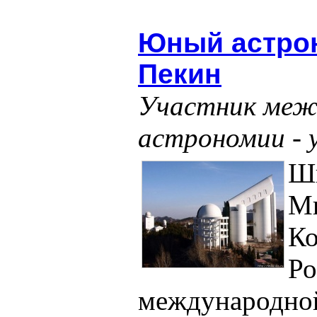
Юный астрон
Пекин
Участник меж
астрономии - 
Шк
Ми
Ко
Ро
международно