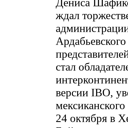
Дениса Шафико
ждал торжеств
администрации
Ардабьевского 
представителе
стал обладател
интерконтинен
версии IBO, у
мексиканского
24 октября в 