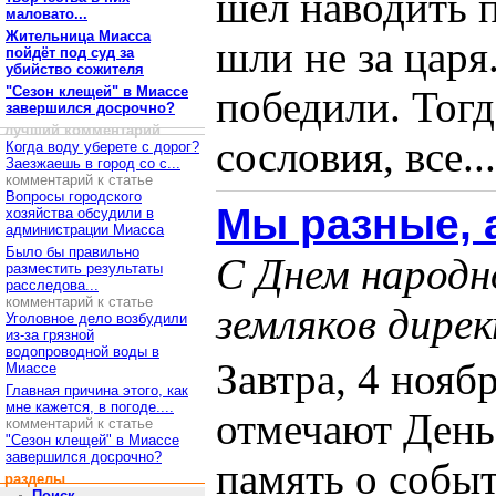
шел наводить п
маловато...
Жительница Миасса
шли не за царя
пойдёт под суд за
убийство сожителя
"Сезон клещей" в Миассе
победили. Тогд
завершился досрочно?
лучший комментарий
сословия, все...
Когда воду уберете с дорог?
Заезжаешь в город со с...
комментарий к статье
Вопросы городского
Мы разные, а
хозяйства обсудили в
администрации Миасса
Было бы правильно
С Днем народн
разместить результаты
расследова...
комментарий к статье
земляков дире
Уголовное дело возбудили
из-за грязной
водопроводной воды в
Завтра, 4 нояб
Миассе
Главная причина этого, как
мне кажется, в погоде....
отмечают День
комментарий к статье
"Сезон клещей" в Миассе
завершился досрочно?
память о событ
разделы
Поиск