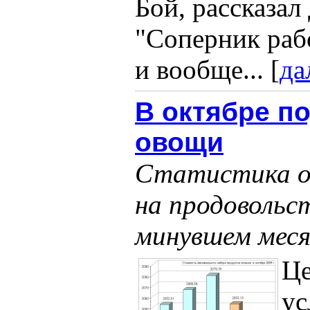
Бой, рассказал
"Соперник раб
и вообще... [
да
В октябре п
овощи
Статистика о
на продовольс
минувшем мес
Це
ус