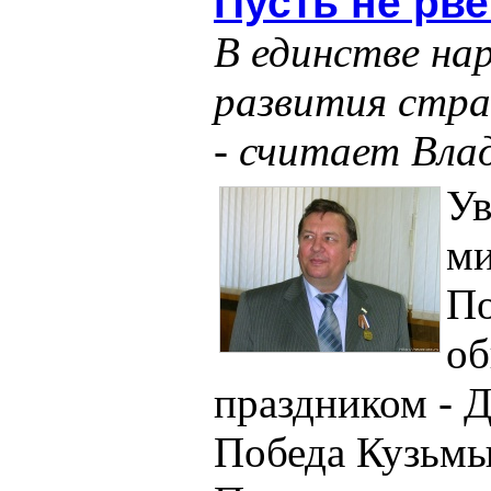
Пусть не рве
В единстве на
развития стра
- считает Вла
У
ми
По
о
праздником - Д
Победа Кузьм