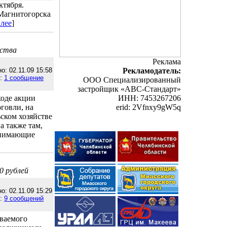
ктября.
 Магнитогорска
алее
]
ьства
Реклама
о: 02.11.09 15:58
Рекламодатель:
е:
1 сообщение
ООО Специализированный
застройщик «АВС-Стандарт»
оде акции
ИНН: 7453267206
говли, на
erid: 2Vfnxy9gW5q
ском хозяйстве
а также там,
нанимающие
0 рублей
о: 02.11.09 15:29
е:
9 сообщений
ываемого