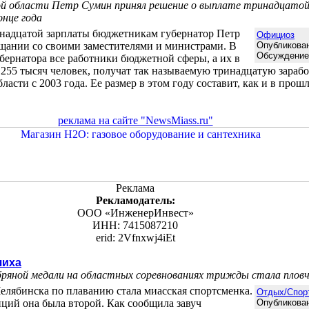
ой области Петр Сумин принял решение о выплате тринадцато
нце года
инадцатой зарплаты бюджетникам губернатор Петр
Официоз
щании со своими заместителями и министрами. В
Опубликован
Обсуждени
бернатора все работники бюджетной сферы, а их в
 255 тысяч человек, получат так называемую тринадцатую зарабо
асти с 2003 года. Ее размер в этом году составит, как и в прошл
реклама на сайте "NewsMiass.ru"
Реклама
Рекламодатель:
ООО «ИнженерИнвест»
ИНН: 7415087210
erid: 2Vfnxwj4iEt
чиха
ряной медали на областных соревнованиях трижды стала пловч
елябинска по плаванию стала миасская спортсменка.
Отдых/Спор
ций она была второй. Как сообщила завуч
Опубликован