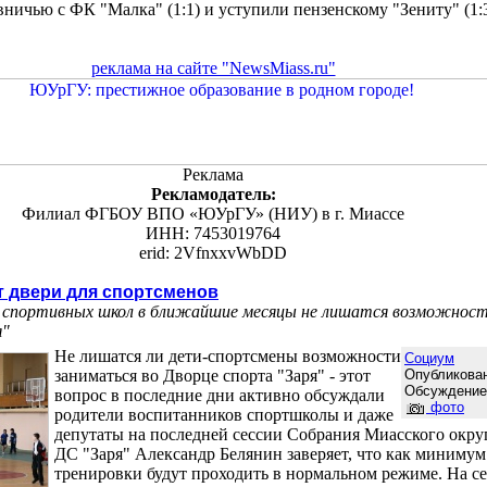
вничью с ФК "Малка" (1:1) и уступили пензенскому "Зениту" (1:
реклама на сайте "NewsMiass.ru"
Реклама
Рекламодатель:
Филиал ФГБОУ ВПО «ЮУрГУ» (НИУ) в г. Миассе
ИНН: 7453019764
erid: 2VfnxxvWbDD
т двери для спортсменов
 спортивных школ в ближайшие месяцы не лишатся возможност
я"
Не лишатся ли дети-спортсмены возможности
Социум
заниматься во Дворце спорта "Заря" - этот
Опубликован
Обсуждени
вопрос в последние дни активно обсуждали
фото
родители воспитанников спортшколы и даже
депутаты на последней сессии Собрания Миасского окру
ДС "Заря" Александр Белянин заверяет, что как минимум
тренировки будут проходить в нормальном режиме. На 