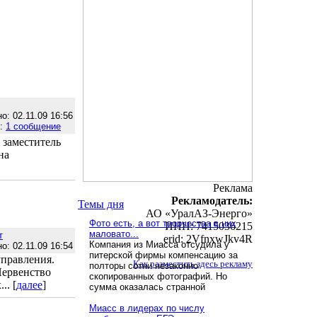
о: 02.11.09 16:56
е:
1 сообщение
 заместитель
на
Реклама
Рекламодатель:
Темы дня
АО «УралАЗ-Энерго»
Фото есть, а вот творчества в них
ИНН: 7415036215
маловато...
т
erid: 2VfnxwJkv4R
Компания из Миасса отсудила у
о: 02.11.09 16:54
питерской фирмы компенсацию за
управления.
Как разместить здесь рекламу
полторы сотни незаконно
Первенство
скопированных фотографий. Но
.. [
далее
]
сумма оказалась странной
Миасс в лидерах по числу