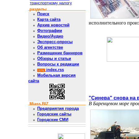
транспортному налогу
разделы
Поиск
Карта сайта
исполнительного произв
Архив новостей
Фотографии
Видео/Аудио
Экспресс-опросы
Об агентстве
Размещение баннеров
Обзоры и статьи
Вопросы к редакции
index.rss
Мобильная версия
сайта
"Синева" снова на 
В Баренцевом море пр
Miass.BIZ
Предприятия города
Городские сайты
Городские СМИ