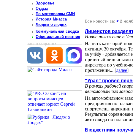
Здоровье
Отдых
По материалам СМИ
История Миасса
Все новости за:
<
2 ноя
Людям о людях
Лицеистов разделят
Коммунальная сводка
Новое положение в Уст
Официальный вестник
На пять категорий под
мы в соцсетях
пятницу, 30 октября. 
за учёбу - добавляется
принятый лицеистами н
директора по учебно-в
протяжении... [
далее
]
"Урал" провел пер
В рамках рабочей спар
автомобильного завода
На автомобильном заво
предприятия по плаван
спортсмены дирекции п
Результаты соревнован
автозавода по плаванию
Бюджетники получа