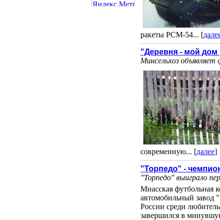
ракеты РСМ-54... [
дале
"Деревня - мой дом
Минсельхоз объявляет 
современную... [
далее
]
"Торпедо" - чемпио
"Торпедо" выиграло пе
Миасская футбольная к
автомобильный завод "
России среди любитель
завершился в минувшую