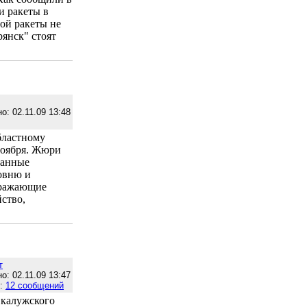
и ракеты в
ой ракеты не
рянск" стоят
о: 02.11.09 13:48
бластному
ноября. Жюри
нанные
овню и
тражающие
йство,
т
о: 02.11.09 13:47
е:
12 сообщений
 калужского