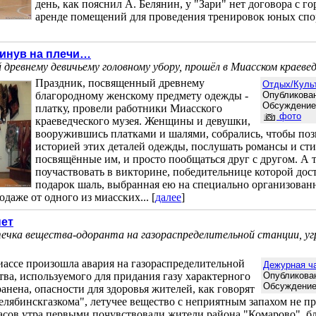
день, как пояснил А. Белянин, у "Зари" нет договора с г
аренде помещений для проведения тренировок юных спо
кинув на плечи…
древнему девичьему головному убору, прошёл в Миасском краевед
Праздник, посвященный древнему
Отдых/Куль
благородному женскому предмету одежды -
Опубликован
Обсуждени
платку, провели работники Миасского
фото
краеведческого музея. Женщины и девушки,
вооружившись платками и шалями, собрались, чтобы поз
историей этих деталей одежды, послушать романсы и сти
посвящённые им, и просто пообщаться друг с другом. А 
поучаствовать в викторине, победительнице которой дост
подарок шаль, выбранная ею на специально организован
даже от одного из миасских... [
далее
]
нет
ечка вещества-одоранта на газораспределительной станции, уг
Миассе произошла авария на газораспределительной
Дежурная ч
тва, используемого для придания газу характерного
Опубликован
Обсуждени
ранена, опасности для здоровья жителей, как говорят
елябинскгазкома", летучее вещество с неприятным запахом не пр
часов утра первыми почувствовали жители района "Комарово", бли