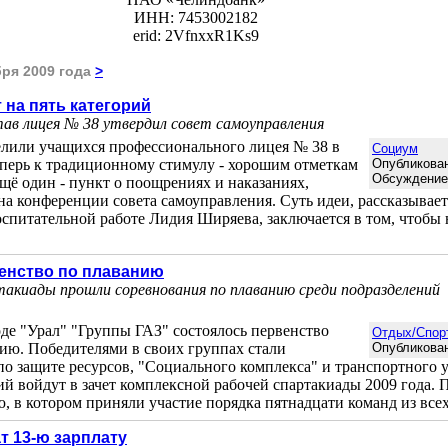
ИНН: 7453002182
erid: 2VfnxxR1Ks9
бря 2009 года
>
 на пять категорий
ав лицея № 38 утвердил совет самоуправления
елили учащихся профессионального лицея № 38 в
Социум
Теперь к традиционному стимулу - хорошим отметкам
Опубликован
Обсуждени
 ещё один - пункт о поощрениях и наказаниях,
а конференции совета самоуправления. Суть идеи, рассказывает
оспитательной работе Лидия Ширяева, заключается в том, чтобы 
венство по плаванию
такиады прошли соревнования по плаванию среди подразделений
де "Урал" "Группы ГАЗ" состоялось первенство
Отдых/Спор
ию. Победителями в своих группах стали
Опубликован
о защите ресурсов, "Социального комплекса" и транспортного 
ий войдут в зачет комплексной рабочей спартакиады 2009 года. 
, в котором приняли участие порядка пятнадцати команд из всех.
т 13-ю зарплату