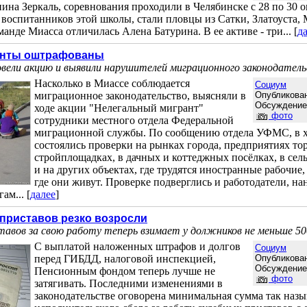
на Зеркаль, соревнования проходили в Челябинске с 28 по 30 о
воспитанников этой школы, стали пловцы из Сатки, Златоуста,
манде Миасса отличилась Алена Батурина. В ее активе - три... [
д
анты оштрафованы
ели акцию и выявили нарушителей миграционного законодател
Насколько в Миассе соблюдается
Социум
миграционное законодательство, выясняли в
Опубликован
Обсуждени
ходе акции "Нелегальный мигрант"
фото
сотрудники местного отдела Федеральной
миграционной службы. По сообщению отдела УФМС, в х
состоялись проверки на рынках города, предприятиях тор
стройплощадках, в дачных и коттеджных посёлках, в сель
и на других объектах, где трудятся иностранные рабочие, 
где они живут. Проверке подверглись и работодатели, 
ам... [
далее
]
приставов резко возросли
авов за свою работу теперь взимает у должников не меньше 50
С выплатой наложенных штрафов и долгов
Социум
перед ГИБДД, налоговой инспекцией,
Опубликован
Обсуждени
Пенсионным фондом теперь лучше не
фото
затягивать. Последними изменениями в
законодательстве оговорена минимальная сумма так наз