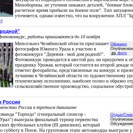
Минобороны, не уточнив никаких деталей, "боевые блок
расчетное время прибыли на боевое поле". Тип запущенн
уточняется, однако известно, что на вооружении АПЛ "Б
е
]
 родной"
фотоконкурс, работы принимаются до 10 ноября
Минсельхоз Челябинской области приглашает
Официоз
фотографов Южного Урала к участию в
Опубликован
фото
фотоконкурсе "Деревня - мой дом родной!".
Фотоконкурс проводится в шестой раз, он приурочен к о
празднику Урожая, который состоится во второй декаде 
отметит фотоработы, представленные на конкурс и приз
лучшими в Челябинской области по художественному ур
техническому исполнению, наиболее полно и образно о
сельскохозяйственное производство, социальное обустро
н России
рвенство России в третьем дивизионе
оманда "Торпедо" (генеральный спонсор -
Отдых/Спор
Урал") выиграла финальный турнир первенства
Опубликован
Обсуждени
ских футбольных клубов (III дивизион), который
 субботу в Пензе. На групповом этапе автозаводцы выиграли у