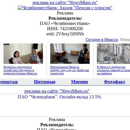
реклама на сайте "NewsMiass.ru"
Реклама
Рекламодатель:
ПАО «Челябинвестбанк»
ИНН: 7421000200
erid: 2Vfnxy5H9Nb
Сегодня в Миассе
, Межд
Вопросы городского
Жительница Миасса
В Миассе подростки
хозяйства обсудили в
пойдёт под суд за убийство
сломали лавочку и поп
администрации Миасса
сожителя
на камеры
епортаж
Интервью
Мнения
Фотофакт
реклама на сайте "NewsMiass.ru"
Реклама
Рекламодатель:
ПАО «Челиндбанк»