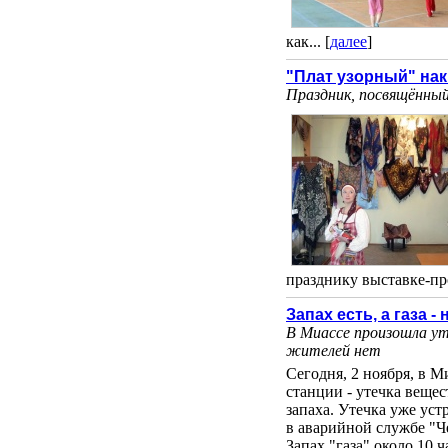
как... [
далее
]
"Плат узорный" на
Праздник, посвящённый 
празднику выставке-про
Запах есть, а газа - 
В Миассе произошла ут
жителей нет
Сегодня, 2 ноября, в 
станции - утечка вещес
запаха. Утечка уже уст
в аварийной службе "Ч
Запах "газа" около 10 