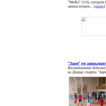
"МиКа" (1:0), сыграли 
заняла второе... [
далее
]
"Заря" не закрывае
Воспитанники детских
во Дворце спорта "Зар