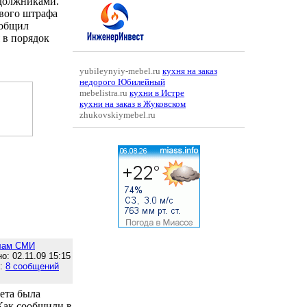
 должниками.
евого штрафа
ообщил
 в порядок
yubileynyiy-mebel.ru
кухня на заказ
недорого Юбилейный
mebelistra.ru
кухни в Истре
кухни на заказ в Жуковском
zhukovskiymebel.ru
лам СМИ
о: 02.11.09 15:15
е:
8 сообщений
ета была
Как сообщили в