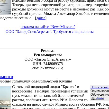
исполнительского сбора за работу судебных приставов с
Теперь при несвоевременной уплате, например, сторубл
расходы должника могут вырасти в несколько раз. Как с
судебный пристав Миасса Александр Хлыбов, изменения
одства внесены с... [
далее
]
реклама на сайте "NewsMiass.ru"
Реклама
Рекламодатель:
ООО «Завод СпецАгрегат»
ИНН: 7448069375
erid: 2VfnxvM225q
высоте
оведены испытания баллистической ракеты
С атомной подводной лодки "Брянск" в
По материа
воскресенье, 1 ноября, произведен успешный
Опубликован
Обсуждени
пуск межконтинентальной баллистической
фото
ракеты, сообщает агентство РИА Новости со
ссылкой на пресс-службу Министерства обороны РФ. Рак
запущена из подводного положения в Баренцевом море. 