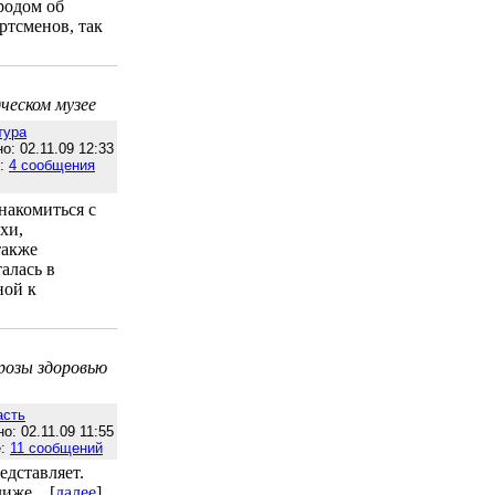
ородом об
ртсменов, так
ческом музее
тура
о: 02.11.09 12:33
е:
4 сообщения
накомиться с
хи,
также
алась в
ной к
розы здоровью
асть
о: 02.11.09 11:55
е:
11 сообщений
едставляет.
же... [
далее
]