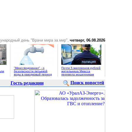
ународный день "Врачи мира за мир",
четверг, 06.08.2026
"Миассводоканал" - о
Почти 5 миллионов рублей
али
безопасности питьевой
жительница Миасса
воды в паводковый период
перевела мошенникам
Поиск новостей
Гость редакции