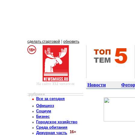
|
сделать стартовой
обновить
На сайте
352
читателя
Новости
Фотор
рубрики
Все за сегодня
Официоз
Социум
Бизнес
Городское хозяйство
Среда обитания
16+
Дежурная часть