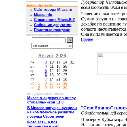
Губернатор Челябинск
наши проекты
всем бюджетникам в ко
Сайт города Miass.ru
Решение о выплате тр
Miass.info
Сумин озвучил на сове
Справочник Miass.BIZ
декабре по решению гу
Собрание депутатов
области насчитывается
Почетные граждане
Она выплачивается в обл
поиск в новостях
[
далее
]
Август, 2026
пн
3
10
17
24
31
вт
4
11
18
25
ср
5
12
19
26
чт
6
13
20
27
пт
7
14
21
28
сб
1
8
15
22
29
вс
2
9
16
23
30
обсуждаемые темы
Миасс в лидерах по числу
стобалльников ЕГЭ
"Серебряная" плов
В Миассе запущен аукцион
на комплексное развитие
Обладательницей сереб
посёлка Строителей
Призером Кубка мэра Ч
Фото есть, а вот
На финише трех дистан
творчества в них