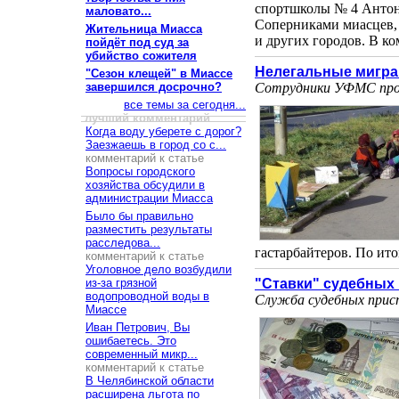
спортшколы № 4 Антони
маловато...
Соперниками миасцев, 
Жительница Миасса
и других городов. В ко
пойдёт под суд за
убийство сожителя
Нелегальные мигр
"Сезон клещей" в Миассе
завершился досрочно?
Сотрудники УФМС пров
все темы за сегодня...
лучший комментарий
Когда воду уберете с дорог?
Заезжаешь в город со с...
комментарий к статье
Вопросы городского
хозяйства обсудили в
администрации Миасса
Было бы правильно
разместить результаты
расследова...
гастарбайтеров. По итог
комментарий к статье
Уголовное дело возбудили
из-за грязной
"Ставки" судебных 
водопроводной воды в
Служба судебных прист
Миассе
Иван Петрович, Вы
ошибаетесь. Это
современный микр...
комментарий к статье
В Челябинской области
расширена льгота по