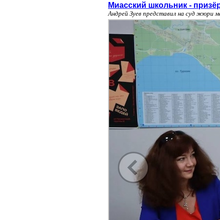
Миасский школьник - призё
Андрей Зуев представил на суд жюри 