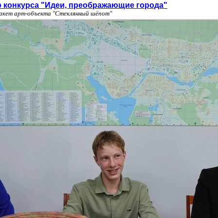
р конкурса "Идеи, преображающие города"
макет арт-объекта "Стеклянный шёпот"