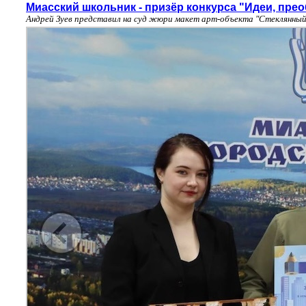
Миасский школьник - призёр конкурса "Идеи, пр
Андрей Зуев представил на суд жюри макет арт-объекта "Стеклянны