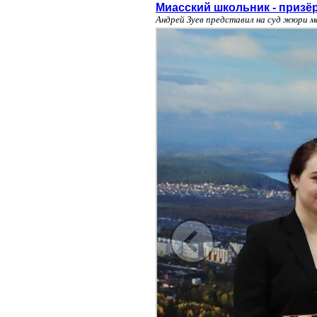
Миасский школьник - призё
Андрей Зуев представил на суд жюри 