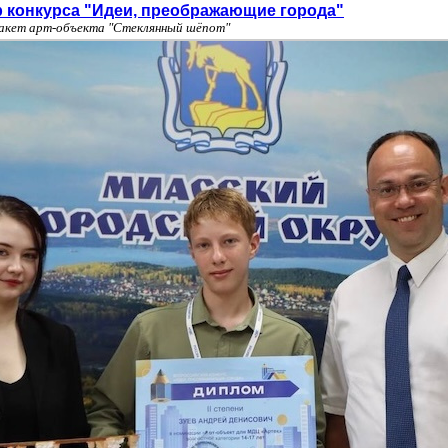
р конкурса "Идеи, преображающие города"
макет арт-объекта "Стеклянный шёпот"