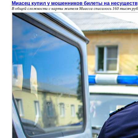
Миасец купил у мошенников билеты на несущест
В общей сложности с карты жителя Миасса списалось 160 тысяч руб