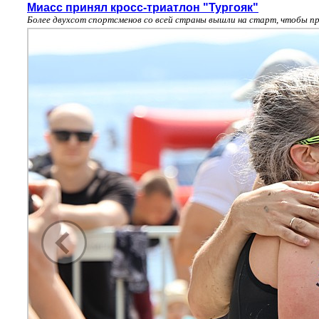
Миасс принял кросс-триатлон "Тургояк"
Более двухсот спортсменов со всей страны вышли на старт, чтобы пр