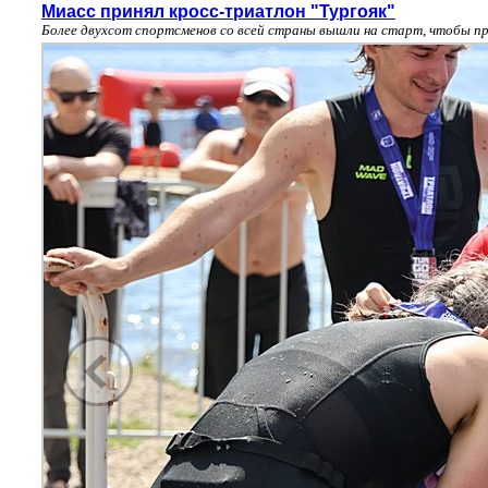
Миасс принял кросс-триатлон "Тургояк"
Более двухсот спортсменов со всей страны вышли на старт, чтобы пр