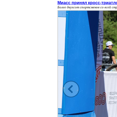
Миасс принял кросс-триатл
Более двухсот спортсменов со всей ст