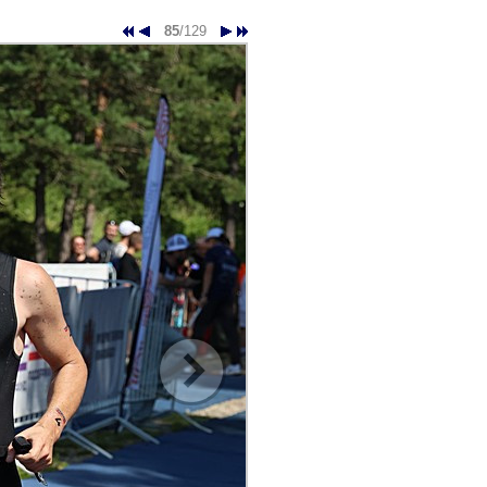
85
/129