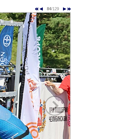
84
/129