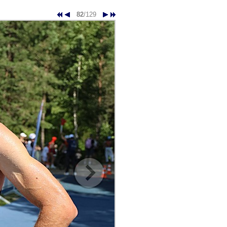
82
/129