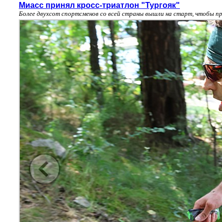
Миасс принял кросс-триатлон "Тургояк"
Более двухсот спортсменов со всей страны вышли на старт, чтобы пр