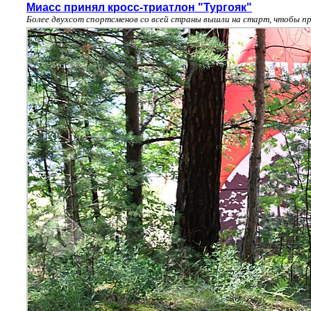
Миасс принял кросс-триатлон "Тургояк"
Более двухсот спортсменов со всей страны вышли на старт, чтобы пр