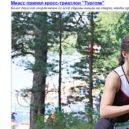
Миасс принял кросс-триатлон "Тургояк"
Более двухсот спортсменов со всей страны вышли на старт, чтобы пр