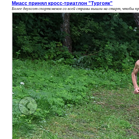
Миасс принял кросс-триатлон "Тургояк"
Более двухсот спортсменов со всей страны вышли на старт, чтобы пр