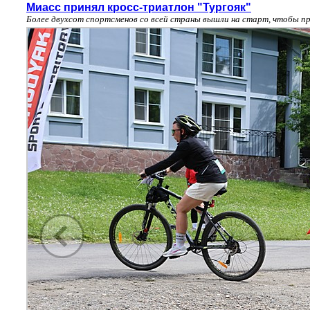
Миасс принял кросс-триатлон "Тургояк"
Более двухсот спортсменов со всей страны вышли на старт, чтобы пр