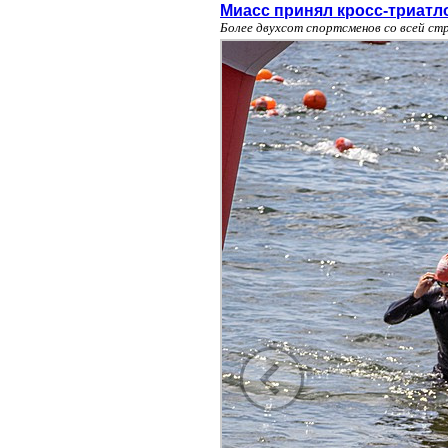
Миасс принял кросс-триатл
Более двухсот спортсменов со всей ст