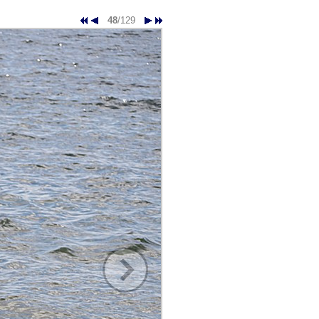
48
/129