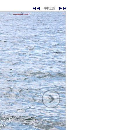
44
/129