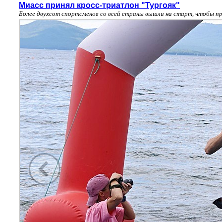
Миасс принял кросс-триатлон "Тургояк"
Более двухсот спортсменов со всей страны вышли на старт, чтобы пр