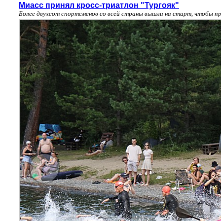
Миасс принял кросс-триатлон "Тургояк"
Более двухсот спортсменов со всей страны вышли на старт, чтобы пр