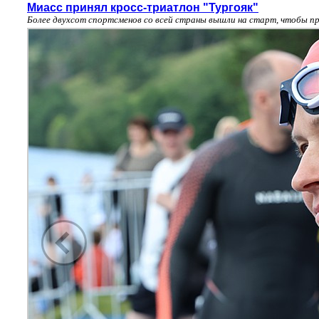
Миасс принял кросс-триатлон "Тургояк"
Более двухсот спортсменов со всей страны вышли на старт, чтобы пр