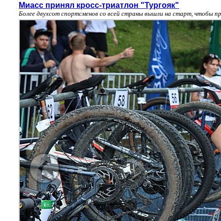
Миасс принял кросс-триатлон "Тургояк"
Более двухсот спортсменов со всей страны вышли на старт, чтобы пр