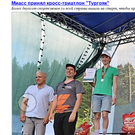
Миасс принял кросс-триатлон "Тургояк"
Более двухсот спортсменов со всей страны вышли на старт, чтобы пр