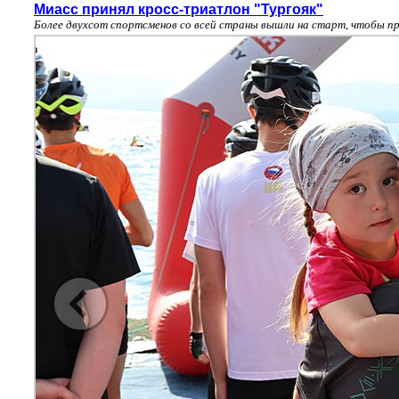
Миасс принял кросс-триатлон "Тургояк"
Более двухсот спортсменов со всей страны вышли на старт, чтобы пр