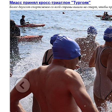
Миасс принял кросс-триатлон "Тургояк"
Более двухсот спортсменов со всей страны вышли на старт, чтобы пр