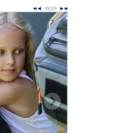
11
/129