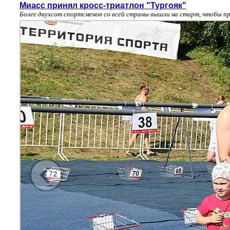
Миасс принял кросс-триатлон "Тургояк"
Более двухсот спортсменов со всей страны вышли на старт, чтобы пр