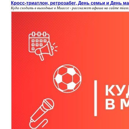
Кросс-триатлон, ретрозабег, День семьи и День м
Куда сходить в выходные в Миассе - расскажет афиша на сайте miass