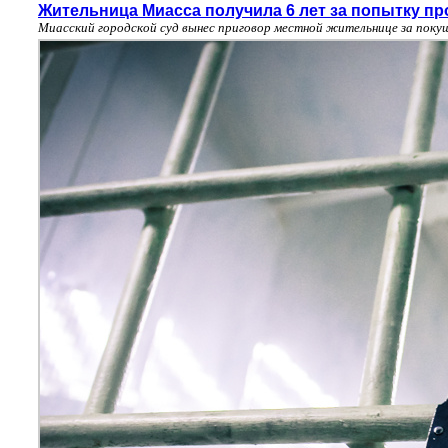
Жительница Миасса получила 6 лет за попытку пр
Миасский городской суд вынес приговор местной жительнице за покуш