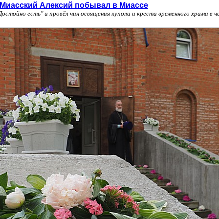
 Миасский Алексий побывал в Миассе
остойно есть" и провёл чин освящения купола и креста временного храма в ч