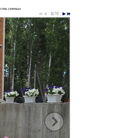
есть святых
1
/78