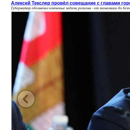
Алексей Текслер провёл совещание с главами го
Губернатор обозначил ключевые задачи региона - от экономики до бе