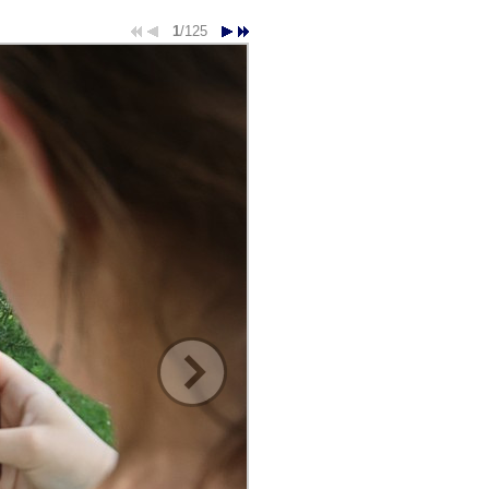
1
/125