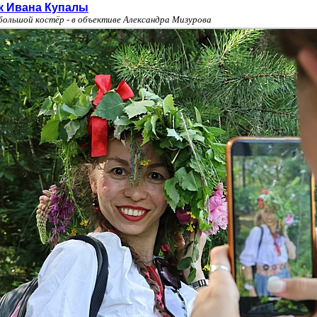
к Ивана Купалы
 большой костёр - в объективе Александра Мизурова