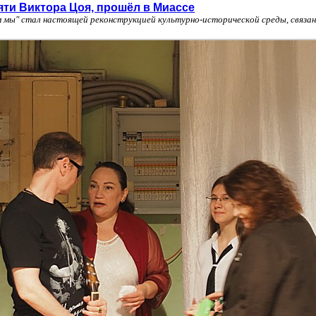
ти Виктора Цоя, прошёл в Миассе
 мы" стал настоящей реконструкцией культурно-исторической среды, связа