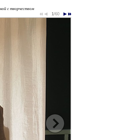
нной с творчеством
1
/60