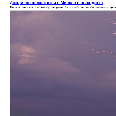
Дожди не прекратятся в Миассе в выходные
Интенсивность осадков будет разной - от небольших до сильных с гро