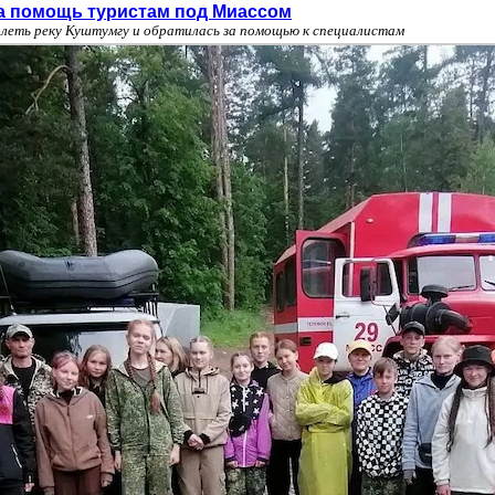
а помощь туристам под Миассом
олеть реку Куштумгу и обратилась за помощью к специалистам