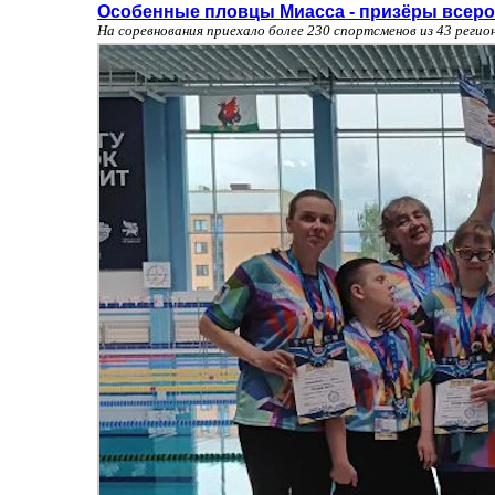
Особенные пловцы Миасса - призёры всеро
На соревнования приехало более 230 спортсменов из 43 реги