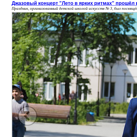
Джазовый концерт "Лето в ярких ритмах" прошёл 
Праздник, организованный детской школой искусств № 3, был посвящ