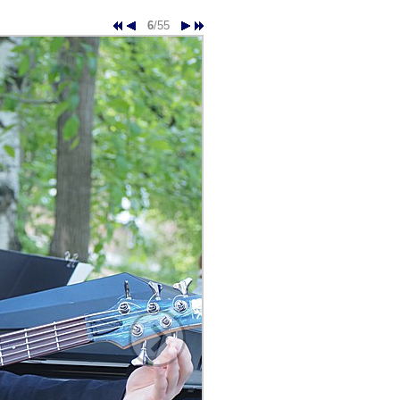
6
/55