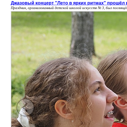
Джазовый концерт "Лето в ярких ритмах" прошёл 
Праздник, организованный детской школой искусств № 3, был посвящ